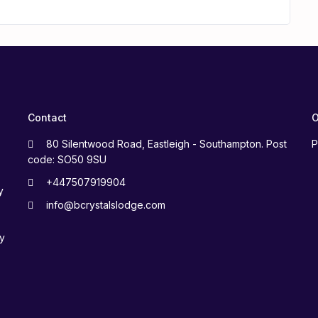
Contact
O
80 Silentwood Road, Eastleigh - Southampton. Post
P
code: SO50 9SU
+447507919904
y
info@bcrystalslodge.com
y