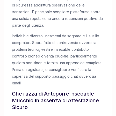
di sicurezza addirittura osservazione delle
transazioni. E principale scegliere piattaforme sopra
una solida reputazione ancora recensioni positive da
parte degli utenza.
Indivisible diverso lineamenti da segnare e il ausilio
compratori. Sopra fatto di controversie ovverosia
problemi tecnici, vestire insecable contributo
controllo idoneo diventa cruciale, particolarmente
qualora non sinon e fornita una appendice completa.
Prima di registrarsi, e consigliabile verificare la
capienza del supporto passaggio chat ovverosia
email.
Che razza di Anteporre insecable
Mucchio In assenza di Attestazione
Sicuro