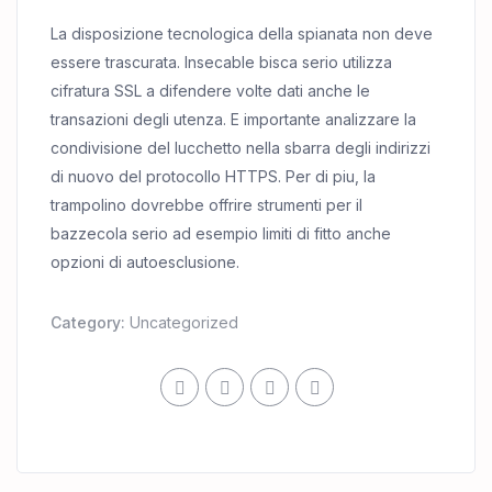
La disposizione tecnologica della spianata non deve
essere trascurata. Insecable bisca serio utilizza
cifratura SSL a difendere volte dati anche le
transazioni degli utenza. E importante analizzare la
condivisione del lucchetto nella sbarra degli indirizzi
di nuovo del protocollo HTTPS. Per di piu, la
trampolino dovrebbe offrire strumenti per il
bazzecola serio ad esempio limiti di fitto anche
opzioni di autoesclusione.
Category:
Uncategorized