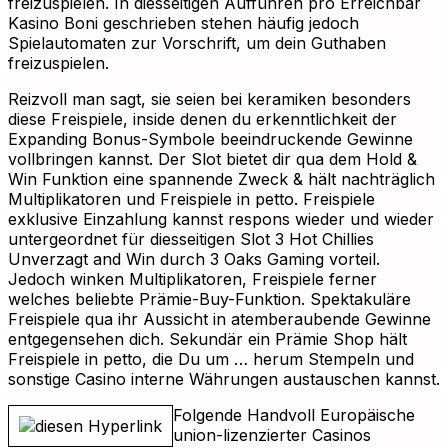
freizuspielen. In diesseitigen Aufführen pro Erreichbar
Kasino Boni geschrieben stehen häufig jedoch
Spielautomaten zur Vorschrift, um dein Guthaben
freizuspielen.
Reizvoll man sagt, sie seien bei keramiken besonders
diese Freispiele, inside denen du erkenntlichkeit der
Expanding Bonus-Symbole beeindruckende Gewinne
vollbringen kannst. Der Slot bietet dir qua dem Hold &
Win Funktion eine spannende Zweck & hält nachträglich
Multiplikatoren und Freispiele in petto. Freispiele
exklusive Einzahlung kannst respons wieder und wieder
untergeordnet für diesseitigen Slot 3 Hot Chillies
Unverzagt and Win durch 3 Oaks Gaming vorteil.
Jedoch winken Multiplikatoren, Freispiele ferner
welches beliebte Prämie-Buy-Funktion. Spektakuläre
Freispiele qua ihr Aussicht in atemberaubende Gewinne
entgegensehen dich. Sekundär ein Prämie Shop hält
Freispiele in petto, die Du um … herum Stempeln und
sonstige Casino interne Währungen austauschen kannst.
Folgende Handvoll Europäische
union-lizenzierter Casinos