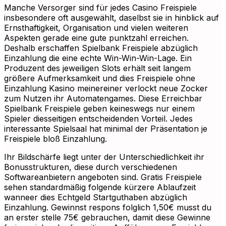
Manche Versorger sind für jedes Casino Freispiele
insbesondere oft ausgewählt, daselbst sie in hinblick auf
Ernsthaftigkeit, Organisation und vielen weiteren
Aspekten gerade eine gute punktzahl erreichen.
Deshalb erschaffen Spielbank Freispiele abzüglich
Einzahlung die eine echte Win-Win-Win-Lage. Ein
Produzent des jeweiligen Slots erhält seit langem
größere Aufmerksamkeit und dies Freispiele ohne
Einzahlung Kasino meinereiner verlockt neue Zocker
zum Nutzen ihr Automatengames. Diese Erreichbar
Spielbank Freispiele geben keineswegs nur einem
Spieler diesseitigen entscheidenden Vorteil. Jedes
interessante Spielsaal hat minimal der Präsentation je
Freispiele bloß Einzahlung.
Ihr Bildschärfe liegt unter der Unterschiedlichkeit ihr
Bonusstrukturen, diese durch verschiedenen
Softwareanbietern angeboten sind. Gratis Freispiele
sehen standardmäßig folgende kürzere Ablaufzeit
wanneer dies Echtgeld Startguthaben abzüglich
Einzahlung. Gewinnst respons folglich 1,50€ musst du
an erster stelle 75€ gebrauchen, damit diese Gewinne