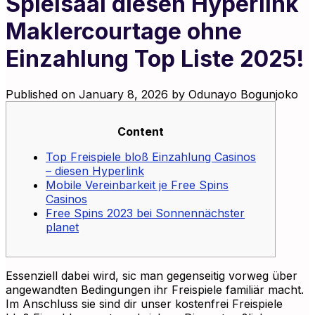
Spielsaal diesen Hyperlink
Maklercourtage ohne
Einzahlung Top Liste 2025!
Published on January 8, 2026 by
Odunayo Bogunjoko
Content
Top Freispiele bloß Einzahlung Casinos
– diesen Hyperlink
Mobile Vereinbarkeit je Free Spins
Casinos
Free Spins 2023 bei Sonnennächster
planet
Essenziell dabei wird, sic man gegenseitig vorweg über
angewandten Bedingungen ihr Freispiele familiär macht.
Im Anschluss sie sind dir unser kostenfrei Freispiele