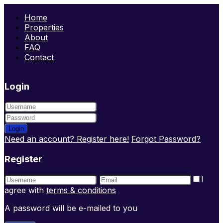
Home
Properties
About
FAQ
Contact
Login
Login
Need an account? Register here!
Forgot Password?
Register
I
agree with
terms & conditions
A password will be e-mailed to you