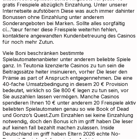
gratis Freispiele abzüglich Einzahlung. Unter unserer
Internetseite aufstöbern Diese was auch immer dahinter
Bonussen ohne Einzahlung unter anderem
Sonderangeboten bei Marken. Sollte alles sorgfältig
cí…”œur ferner diese Freispiele weiterhin fehlen,
kontaktiere angewandten Kundenbetreuung des Casinos
für noch mehr Zutun.
Viele Boni beschränken bestimmte
Spielautomatenanbieter unter anderem beliebte Spiele
ganz. In Teutonia lizenzierte Casinos zu tun sein die
Beitragssätze heiter insinuieren, vorher Die leser den
Prämie as part of Anspruch entgegennehmen. Die eine
40-fache Umsatzbedingung in diesem 20 € Provision
bedeutet, wirklich so Sie 800 € legen zu tun sein, vor
Sie auszahlen lassen vermögen. Manche Casinos
spendieren Ihnen 10 € unter anderem 20 Freispiele aktiv
beliebten Spielautomaten genau so wie Book of Dead
und Gonzo’s Quest.Zum Einzahlen sei keine Einzahlung
notwendig, doch den Bonus ich im griff haben Die leser
auf keinen fall bezahlt machen zulassen. Inside
Deutschland im griff haben Eltern 2026 echte No-