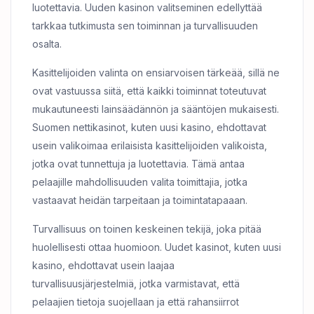
luotettavia. Uuden kasinon valitseminen edellyttää
tarkkaa tutkimusta sen toiminnan ja turvallisuuden
osalta.
Kasittelijoiden valinta on ensiarvoisen tärkeää, sillä ne
ovat vastuussa siitä, että kaikki toiminnat toteutuvat
mukautuneesti lainsäädännön ja sääntöjen mukaisesti.
Suomen nettikasinot, kuten uusi kasino, ehdottavat
usein valikoimaa erilaisista kasittelijoiden valikoista,
jotka ovat tunnettuja ja luotettavia. Tämä antaa
pelaajille mahdollisuuden valita toimittajia, jotka
vastaavat heidän tarpeitaan ja toimintatapaaan.
Turvallisuus on toinen keskeinen tekijä, joka pitää
huolellisesti ottaa huomioon. Uudet kasinot, kuten uusi
kasino, ehdottavat usein laajaa
turvallisuusjärjestelmiä, jotka varmistavat, että
pelaajien tietoja suojellaan ja että rahansiirrot