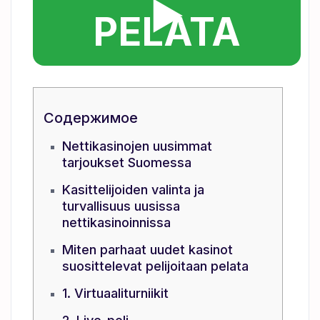
▶️
PELATA
Содержимое
Nettikasinojen uusimmat
tarjoukset Suomessa
Kasittelijoiden valinta ja
turvallisuus uusissa
nettikasinoinnissa
Miten parhaat uudet kasinot
suosittelevat pelijoitaan pelata
1. Virtuaaliturniikit