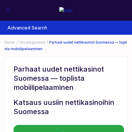
Advanced Search
Home
Uncategorized
Parhaat uudet nettikasinot Suomessa — topli
sta mobiilipelaaminen
Parhaat uudet nettikasinot
Suomessa — toplista
mobiilipelaaminen
Katsaus uusiin nettikasinoihin
Suomessa