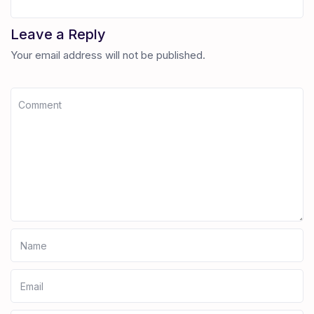
Leave a Reply
Your email address will not be published.