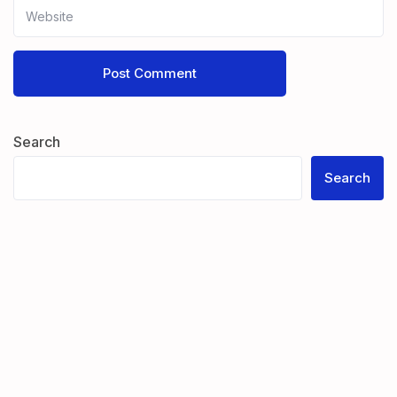
Search
Search