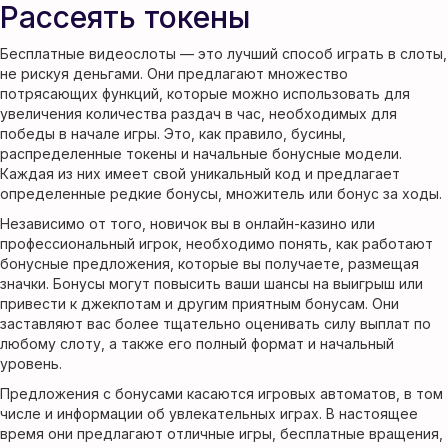
Рассеять токены
Бесплатные видеослоты — это лучший способ играть в слоты,
не рискуя деньгами. Они предлагают множество
потрясающих функций, которые можно использовать для
увеличения количества раздач в час, необходимых для
победы в начале игры. Это, как правило, бусины,
распределенные токены и начальные бонусные модели.
Каждая из них имеет свой уникальный код и предлагает
определенные редкие бонусы, множитель или бонус за ходы.
Независимо от того, новичок вы в онлайн-казино или
профессиональный игрок, необходимо понять, как работают
бонусные предложения, которые вы получаете, размещая
значки. Бонусы могут повысить ваши шансы на выигрыш или
привести к джекпотам и другим приятным бонусам. Они
заставляют вас более тщательно оценивать силу выплат по
любому слоту, а также его полный формат и начальный
уровень.
Предложения с бонусами касаются игровых автоматов, в том
числе и информации об увлекательных играх. В настоящее
время они предлагают отличные игры, бесплатные вращения,