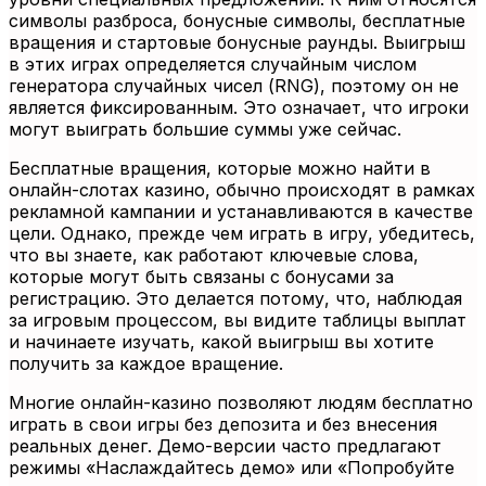
символы разброса, бонусные символы, бесплатные
вращения и стартовые бонусные раунды. Выигрыш
в этих играх определяется случайным числом
генератора случайных чисел (RNG), поэтому он не
является фиксированным. Это означает, что игроки
могут выиграть большие суммы уже сейчас.
Бесплатные вращения, которые можно найти в
онлайн-слотах казино, обычно происходят в рамках
рекламной кампании и устанавливаются в качестве
цели. Однако, прежде чем играть в игру, убедитесь,
что вы знаете, как работают ключевые слова,
которые могут быть связаны с бонусами за
регистрацию. Это делается потому, что, наблюдая
за игровым процессом, вы видите таблицы выплат
и начинаете изучать, какой выигрыш вы хотите
получить за каждое вращение.
Многие онлайн-казино позволяют людям бесплатно
играть в свои игры без депозита и без внесения
реальных денег. Демо-версии часто предлагают
режимы «Наслаждайтесь демо» или «Попробуйте