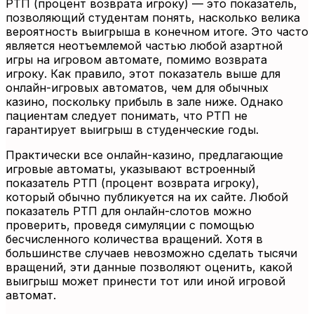
РТП (процент возврата игроку) — это показатель,
позволяющий студентам понять, насколько велика
вероятность выигрыша в конечном итоге. Это часто
является неотъемлемой частью любой азартной
игры на игровом автомате, помимо возврата
игроку. Как правило, этот показатель выше для
онлайн-игровых автоматов, чем для обычных
казино, поскольку прибыль в зале ниже. Однако
пациентам следует понимать, что РТП не
гарантирует выигрыш в студенческие годы.
Практически все онлайн-казино, предлагающие
игровые автоматы, указывают встроенный
показатель РТП (процент возврата игроку),
который обычно публикуется на их сайте. Любой
показатель РТП для онлайн-слотов можно
проверить, проведя симуляции с помощью
бесчисленного количества вращений. Хотя в
большинстве случаев невозможно сделать тысячи
вращений, эти данные позволяют оценить, какой
выигрыш может принести тот или иной игровой
автомат.