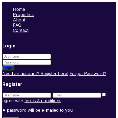
Home
Properties
About
FAQ
Contact
Login
Login
Need an account? Register here!
Forgot Password?
Register
I
agree with
terms & conditions
A password will be e-mailed to you