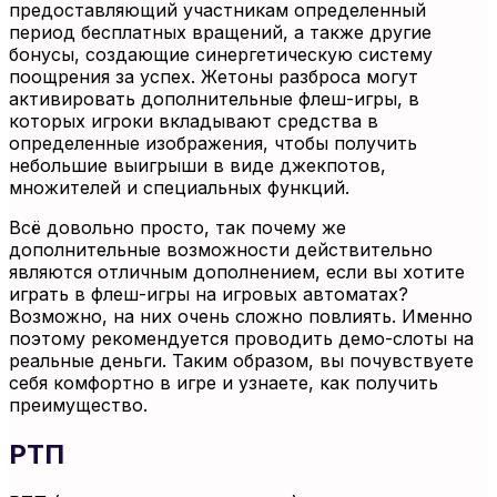
предоставляющий участникам определенный
период бесплатных вращений, а также другие
бонусы, создающие синергетическую систему
поощрения за успех. Жетоны разброса могут
активировать дополнительные флеш-игры, в
которых игроки вкладывают средства в
определенные изображения, чтобы получить
небольшие выигрыши в виде джекпотов,
множителей и специальных функций.
Всё довольно просто, так почему же
дополнительные возможности действительно
являются отличным дополнением, если вы хотите
играть в флеш-игры на игровых автоматах?
Возможно, на них очень сложно повлиять. Именно
поэтому рекомендуется проводить демо-слоты на
реальные деньги. Таким образом, вы почувствуете
себя комфортно в игре и узнаете, как получить
преимущество.
РТП