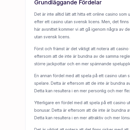
Grundläggande Fördelar
Det är inte alltid lätt att hitta ett online casino som
efter ett casino utan svensk licens. Men, det finns 
här avsnittet kommer vi att gå igenom några av d
utan svensk licens.
Först och främst är det viktigt att notera att casin
eftersom att de inte är bundna av de samma regler
större jackpottar och en mer spännande speluppl
En annan fördel med att spela på ett casino utan 
spelare. Detta är eftersom att de inte är bundna
Detta kan resultera i en mer personlig och mer fle
Ytterligare en fördel med att spela på ett casino 
bonusar. Detta är eftersom att de inte är bundna
Detta kan resultera i en mer attraktiv och mer lön
Det är viktigt att notera att det finns risker med at