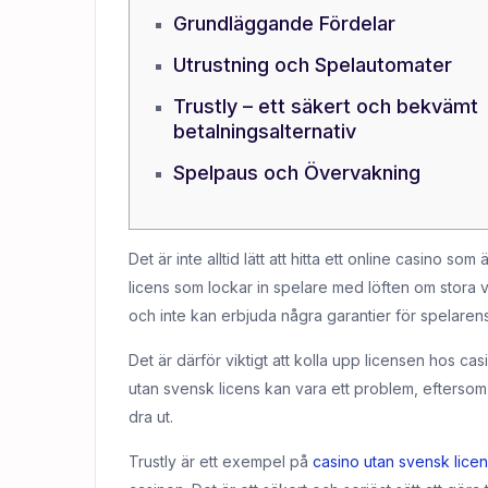
Grundläggande Fördelar
Utrustning och Spelautomater
Trustly – ett säkert och bekvämt
betalningsalternativ
Spelpaus och Övervakning
Det är inte alltid lätt att hitta ett online casino s
licens som lockar in spelare med löften om stora v
och inte kan erbjuda några garantier för spelaren
Det är därför viktigt att kolla upp licensen hos cas
utan svensk licens kan vara ett problem, eftersom 
dra ut.
Trustly är ett exempel på
casino utan svensk lice