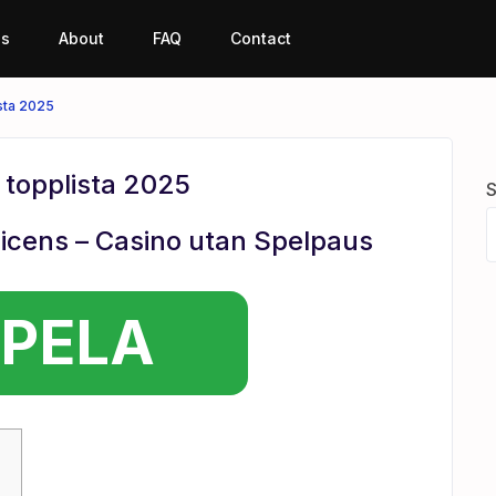
es
About
FAQ
Contact
sta 2025
 topplista 2025
S
icens – Casino utan Spelpaus
SPELA