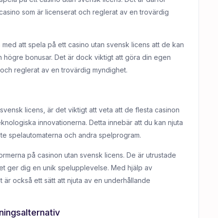
t casino som är licenserat och reglerat av en trovärdig
med att spela på ett casino utan svensk licens att de kan
h högre bonusar. Det är dock viktigt att göra din egen
t och reglerat av en trovärdig myndighet.
vensk licens, är det viktigt att veta att de flesta casinon
knologiska innovationerna. Detta innebär att du kan njuta
ste spelautomaterna och andra spelprogram.
rmerna på casinon utan svensk licens. De är utrustade
et ger dig en unik spelupplevelse. Med hjälp av
 är också ett sätt att njuta av en underhållande
ningsalternativ