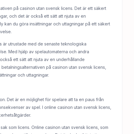
ativen på casinon utan svensk licens. Det är ett säkert
gar, och det är också ett sätt att njuta av en
y kan du göra insättningar och uttagningar på ett säkert
velse.
cens är utrustade med de senaste teknologiska
velse. Med hjälp av spelautomaterna och andra
också ett sätt att njuta av en underhållande
 betalningsalternativen på casinon utan svensk licens,
ättningar och uttagningar.
on. Det är en möjlighet för spelare att ta en paus från
onsekvenser av spel. I online casinon utan svensk licens,
kerhetsåtgärder.
a sak som licens. Online casinon utan svensk licens, som