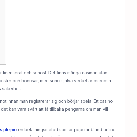
om är licenserat och seriöst. Det finns många casinon utan
inster och bonusar, men som i själva verket är oseriösa
s säkerhet.
inot innan man registrerar sig och börjar spela. Ett casino
det kan vara svårt att få tillbaka pengarna om man vill
ns plejmo
en betalningsmetod som är populär bland online