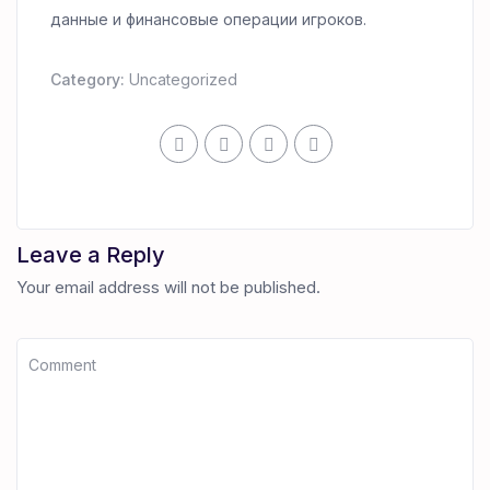
данные и финансовые операции игроков.
Category:
Uncategorized
Leave a Reply
Your email address will not be published.