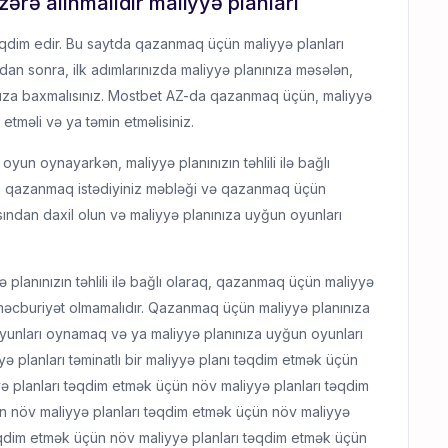
ə alınmalıdır maliyyə planları
qdim edir. Bu saytda qazanmaq üçün maliyyə planları
dan sonra, ilk adımlarınızda maliyyə planınıza məsələn,
ıza baxmalısınız. Mostbet AZ-da qazanmaq üçün, maliyyə
m etməli və ya təmin etməlisiniz.
un oynayarkən, maliyyə planınızın təhlili ilə bağlı
, qazanmaq istədiyiniz məbləği və qazanmaq üçün
sından daxil olun və maliyyə planınıza uyğun oyunları
anınızın təhlili ilə bağlı olaraq, qazanmaq üçün maliyyə
əcburiyət olmamalıdır. Qazanmaq üçün maliyyə planınıza
yunları oynamaq və ya maliyyə planınıza uyğun oyunları
 planları təminatlı bir maliyyə planı təqdim etmək üçün
ə planları təqdim etmək üçün növ maliyyə planları təqdim
n növ maliyyə planları təqdim etmək üçün növ maliyyə
əqdim etmək üçün növ maliyyə planları təqdim etmək üçün