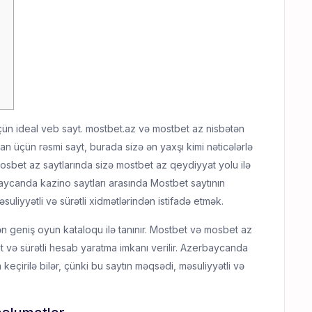
ün ideal veb sayt. mostbet.az və mostbet az nisbətən
n üçün rəsmi sayt, burada sizə ən yaxşı kimi nəticələrlə
mosbet az saytlarında sizə mostbet az qeydiyyat yolu ilə
baycanda kazino saytları arasında Mostbet saytının
əsuliyyətli və sürətli xidmətlərindən istifadə etmək.
ən geniş oyun kataloqu ilə tanınır. Mostbet və mosbet az
at və sürətli hesab yaratma imkanı verilir. Azerbaycanda
 keçirilə bilər, çünki bu saytın məqsədi, məsuliyyətli və