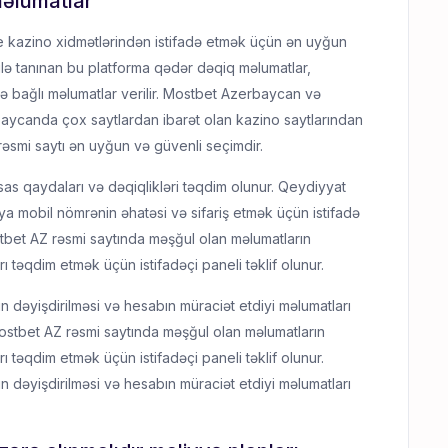
məlumatlar
 kazino xidmətlərindən istifadə etmək üçün ən uyğun
 ilə tanınan bu platforma qədər dəqiq məlumatlar,
lə bağlı məlumatlar verilir. Mostbet Azerbaycan və
baycanda çox saytlardan ibarət olan kazino saytlarından
rəsmi saytı ən uyğun və güvenli seçimdir.
as qaydaları və dəqiqlikləri təqdim olunur. Qeydiyyat
a mobil nömrənin əhatəsi və sifariş etmək üçün istifadə
Mostbet AZ rəsmi saytında məşğul olan məlumatların
ı təqdim etmək üçün istifadəçi paneli təklif olunur.
 dəyişdirilməsi və hesabın müraciət etdiyi məlumatları
 Mostbet AZ rəsmi saytında məşğul olan məlumatların
ı təqdim etmək üçün istifadəçi paneli təklif olunur.
 dəyişdirilməsi və hesabın müraciət etdiyi məlumatları