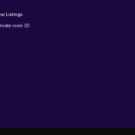
ur Listings
rivate room
(2)