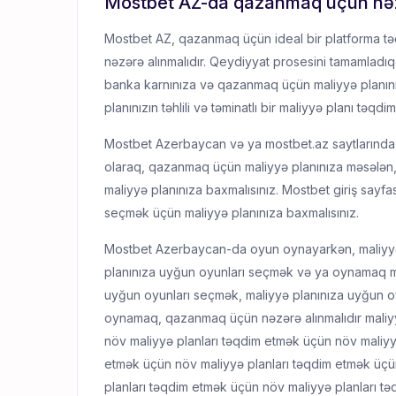
Mostbet AZ-da qazanmaq üçün nəzər
Mostbet AZ, qazanmaq üçün ideal bir platforma tə
nəzərə alınmalıdır. Qeydiyyat prosesini tamamladıq
banka karnınıza və qazanmaq üçün maliyyə planın
planınızın təhlili və təminatlı bir maliyyə planı təqdi
Mostbet Azerbaycan və ya mostbet.az saytlarında oy
olaraq, qazanmaq üçün maliyyə planınıza məsələn
maliyyə planınıza baxmalısınız. Mostbet giriş sayfa
seçmək üçün maliyyə planınıza baxmalısınız.
Mostbet Azerbaycan-da oyun oynayarkən, maliyyə pl
planınıza uyğun oyunları seçmək və ya oynamaq m
uyğun oyunları seçmək, maliyyə planınıza uyğun o
oynamaq, qazanmaq üçün nəzərə alınmalıdır maliyyə
növ maliyyə planları təqdim etmək üçün növ maliyy
etmək üçün növ maliyyə planları təqdim etmək üçü
planları təqdim etmək üçün növ maliyyə planları t