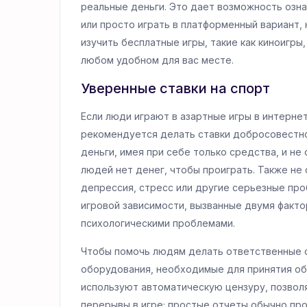
реальные деньги. Это дает возможность озна
или просто играть в платформенный вариант,
изучить бесплатные игры, такие как киноигры,
любом удобном для вас месте.
Уверенные ставки на спорт
Если люди играют в азартные игры в интерне
рекомендуется делать ставки добросовестно.
деньги, имея при себе только средства, и не 
людей нет денег, чтобы проиграть. Также не 
депрессия, стресс или другие серьезные пр
игровой зависимости, вызванные двумя факто
психологическими проблемами.
Чтобы помочь людям делать ответственные с
оборудования, необходимые для принятия об
используют автоматическую цензуру, позвол
перерывы в игре; простые отчеты обычно пр