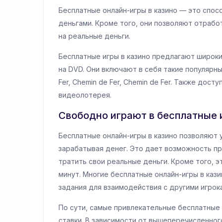
Бесплатные онлайн-игры в казино — это спос
деньгами. Кроме того, они позволяют отрабо
на реальные деньги.
Бесплатные игры в казино предлагают широки
на DVD. Они включают в себя такие популярные 
Fer, Chemin de Fer, Chemin de Fer.
Также доступ
видеолотерея.
Свободно играют в бесплатные и
Бесплатные онлайн-игры в казино позволяют 
зарабатывая денег. Это дает возможность пр
тратить свои реальные деньги. Кроме того, 
минут. Многие бесплатные онлайн-игры в каз
задания для взаимодействия с другими игрок
По сути, самые привлекательные бесплатные 
ставки. В зависимости от вышеперечисленног