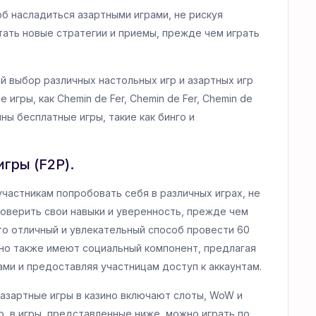
об насладиться азартными играми, не рискуя
тать новые стратегии и приемы, прежде чем играть
й выбор различных настольных игр и азартных игр
игры, как Chemin de Fer, Chemin de Fer, Chemin de
ны бесплатные игры, такие как бинго и
гры (F2P).
участникам попробовать себя в различных играх, не
оверить свои навыки и уверенность, прежде чем
это отличный и увлекательный способ провести 60
ино также имеют социальный компонент, предлагая
ами и предоставляя участницам доступ к аккаунтам.
азартные игры в казино включают слоты, WoW и
о, в игры, представленные ниже, можно играть по