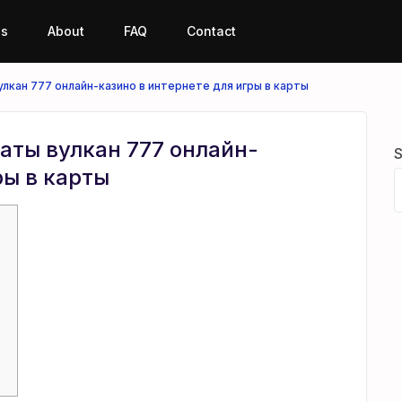
es
About
FAQ
Contact
лкан 777 онлайн-казино в интернете для игры в карты
аты вулкан 777 онлайн-
S
ры в карты