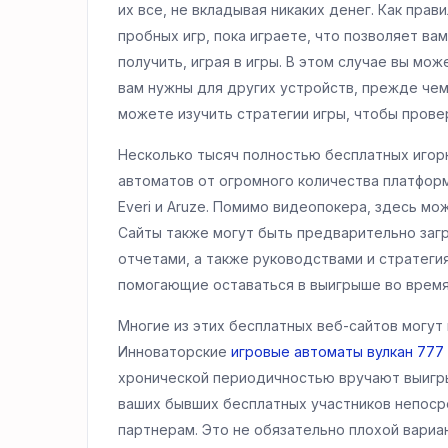
их все, не вкладывая никаких денег. Как пра
пробных игр, пока играете, что позволяет ва
получить, играя в игры. В этом случае вы мо
вам нужны для других устройств, прежде чем
можете изучить стратегии игры, чтобы провер
Несколько тысяч полностью бесплатных игор
автоматов от огромного количества платформе
Everi и Aruze. Помимо видеопокера, здесь мож
Сайты также могут быть предварительно заг
отчетами, а также руководствами и стратеги
помогающие оставаться в выигрыше во время 
Многие из этих бесплатных веб-сайтов могут 
Инноваторские
игровые автоматы вулкан 777
хронической периодичностью вручают выигры
ваших бывших бесплатных участников непос
партнерам. Это не обязательно плохой вариан