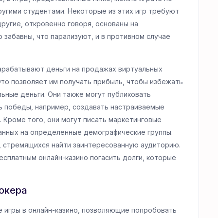
ругими студентами. Некоторые из этих игр требуют
другие, откровенно говоря, основаны на
о забавны, что парализуют, и в противном случае
.
зарабатывают деньги на продажах виртуальных
Это позволяет им получать прибыль, чтобы избежать
льные деньги. Они также могут публиковать
ь победы, например, создавать настраиваемые
. Кроме того, они могут писать маркетинговые
анных на определенные демографические группы.
у, стремящихся найти заинтересованную аудиторию.
сплатным онлайн-казино погасить долги, которые
окера
 игры в онлайн-казино, позволяющие попробовать