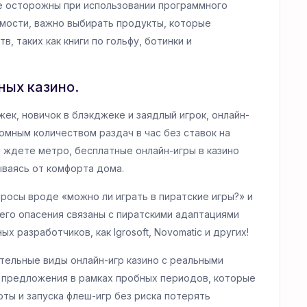
те осторожны при использовании программного
имости, важно выбирать продукты, которые
 таких как книги по гольфу, ботинки и
ных казино.
жек, новичок в блэкджеке и заядлый игрок, онлайн-
омным количеством раздач в час без ставок на
ждете метро, ​​бесплатные онлайн-игры в казино
ываясь от комфорта дома.
просы вроде «можно ли играть в пиратские игры?» и
сего опасения связаны с пиратскими адаптациями
х разработчиков, как Igrosoft, Novomatic и других!
тельные виды онлайн-игр казино с реальными
 предложения в рамках пробных периодов, которые
оты и запуска флеш-игр без риска потерять