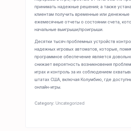
принимать надежные решения; а также устан
клиентам получить временные или денежные 
ежемесячные отчеты о состоянии счета, кото
начальные выигрыши/проигрыши.
Десятки тысяч проблемных устройств контро
надежных игровых автоматов, которые, поми
программное обеспечение является довольно
снижает вероятность возникновения проблем
играх и контроль за их соблюдением охватыв
штатах США, включая Колумбию, где доступны
онлайн-игры.
Category:
Uncategorized