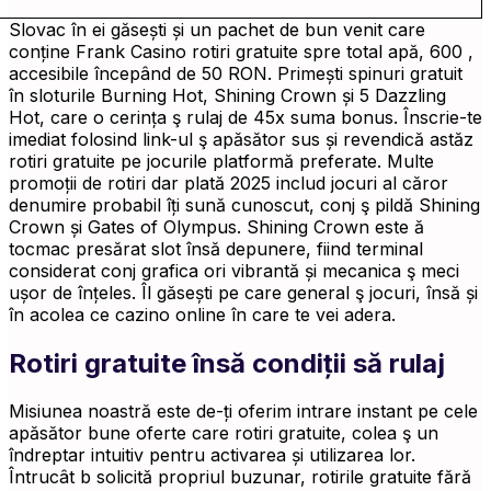
Slovac în ei găsești și un pachet de bun venit care
conține Frank Casino rotiri gratuite spre total apă, 600 ,
accesibile începând de 50 RON. Primești spinuri gratuit
în sloturile Burning Hot, Shining Crown și 5 Dazzling
Hot, care o cerința ş rulaj de 45x suma bonus. Înscrie-te
imediat folosind link-ul ş apăsător sus și revendică astăz
rotiri gratuite pe jocurile platformă preferate. Multe
promoții de rotiri dar plată 2025 includ jocuri al căror
denumire probabil îți sună cunoscut, conj ş pildă Shining
Crown și Gates of Olympus. Shining Crown este ă
tocmac presărat slot însă depunere, fiind terminal
considerat conj grafica ori vibrantă și mecanica ş meci
ușor de înțeles. Îl găsești pe care general ş jocuri, însă și
în acolea ce cazino online în care te vei adera.
Rotiri gratuite însă condiții să rulaj
Misiunea noastră este de-ți oferim intrare instant pe cele
apăsător bune oferte care rotiri gratuite, colea ş un
îndreptar intuitiv pentru activarea și utilizarea lor.
Întrucât b solicită propriul buzunar, rotirile gratuite fără