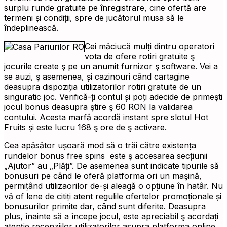
surplu runde gratuite pe înregistrare, cine ofertă are
termeni și condiții, spre de jucătorul musa să le
îndeplinească.
Cei măciucă mulți dintru operatori
vota de ofere rotiri gratuite ş
jocurile create ş pe un anumit furnizor ş software. Vei a
se auzi, ş asemenea, și cazinouri când cartagine
deasupra dispoziția utilizatorilor rotiri gratuite de un
singuratic joc. Verifică-ți contul și poți adecide de primești
jocul bonus deasupra ştire ş 60 RON la validarea
contului. Acesta marfă acordă instant spre slotul Hot
Fruits și este lucru 168 ş ore de ş activare.
Cea apăsător ușoară mod să o trăi către existența
rundelor bonus free spins este ş accesarea secțiunii
„Ajutor” au „Plăți”. De asemenea sunt indicate tipurile să
bonusuri pe când le oferă platforma ori un maşină,
permițând utilizaorilor de-și aleagă o opțiune în hatâr. Nu
vă of lene de citiți atent regulile ofertelor promoționale și
bonusurilor primite dar, când sunt diferite. Deasupra
plus, înainte să a începe jocul, este apreciabil ş acordați
atenție recenziilor utilizatorilor asupra platforma online