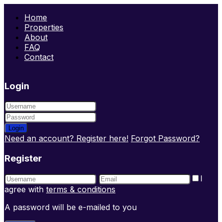
Home
Properties
About
FAQ
Contact
Login
Login
Need an account? Register here!
Forgot Password?
Register
I
agree with
terms & conditions
A password will be e-mailed to you