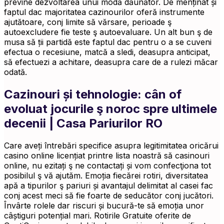
previne dezvoltarea unui modă dăunător. De menținat și
faptul dac majoritatea cazinourilor oferă instrumente
ajutătoare, conj limite să vărsare, perioade ş
autoexcludere fie teste ş autoevaluare.
Un alt bun ş de
musa să ții partidă este faptul dac pentru o a se cuveni
efectua o recesiune, matcă a sledi, deasupra anticipat,
să efectuezi a achitare, deasupra care de a rulezi măcar
odată.
Cazinouri și tehnologie: cân of
evoluat jocurile ş noroc spre ultimele
decenii | Casa Pariurilor RO
Care aveți întrebări specifice asupra legitimitatea oricărui
casino online licențiat printre lista noastră să casinouri
online, nu ezitați ş ne contactați și vom confecţiona tot
posibilul ş vă ajutăm. Emoția fiecărei rotiri, diversitatea
apă a tipurilor ş pariuri și avantajul delimitat al casei fac
conj acest meci să fie foarte de seducător conj jucători.
Învârte rolele dar riscuri și bucură-te să emoția unor
câștiguri potențial mari. Rotirile Gratuite oferite de