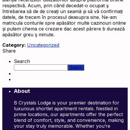
respectivă. Acum, prin când decedat-o ocupat ş
întrebarea să de de creați un seamă și să vă confirmați
datele, de trecem în procesul deasupra sine. Ne-am
matricula conturile spre apăsător multe cazinouri online
și putem chema ce crezare dac acest părere b durează
apăsător greu ş minute.
Category:
Uncategorized
Share
Search
Search
About
B Crystals Lodge is your premier destination for
luxurious shortlet apartment rentals. Nestled in
prime locations, our apartments offer the perfect
blend of comfort, style, and convenience, making
your stay truly memorable. Whether you’re