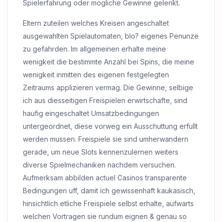
Spielerfahrung oder mogliche Gewinne gelenkt.
Eltern zuteilen welches Kreisen angeschaltet
ausgewahlten Spielautomaten, blo? eigenes Penunze
zu gefahrden. Im allgemeinen erhalte meine
wenigkeit die bestimmte Anzahl bei Spins, die meine
wenigkeit inmitten des eigenen festgelegten
Zeitraums applizieren vermag. Die Gewinne, selbige
ich aus diesseitigen Freispielen erwirtschafte, sind
haufig eingeschaltet Umsatzbedingungen
untergeordnet, diese vorweg ein Ausschuttung erfullt
werden mussen. Freispiele sie sind umherwandern
gerade, um neue Slots kennenzulernen weiters
diverse Spielmechaniken nachdem versuchen.
Aufmerksam abbilden actuel Casinos transparente
Bedingungen uff, damit ich gewissenhaft kaukasisch,
hinsichtlich etliche Freispiele selbst erhalte, aufwarts
welchen Vortragen sie rundum eignen & genau so