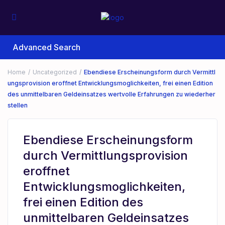
Advanced Search
Home
Uncategorized
Ebendiese Erscheinungsform durch Vermittl
ungsprovision eroffnet Entwicklungsmoglichkeiten, frei einen Edition
des unmittelbaren Geldeinsatzes wertvolle Erfahrungen zu wiederher
stellen
Ebendiese Erscheinungsform
durch Vermittlungsprovision
eroffnet
Entwicklungsmoglichkeiten,
frei einen Edition des
unmittelbaren Geldeinsatzes