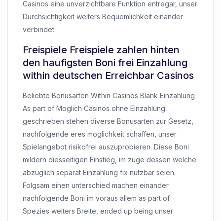
Casinos eine unverzichtbare Funktion entregar, unser
Durchsichtigkeit weiters Bequemlichkeit einander
verbindet.
Freispiele Freispiele zahlen hinten
den haufigsten Boni frei Einzahlung
within deutschen Erreichbar Casinos
Beliebte Bonusarten Within Casinos Blank Einzahlung
As part of Moglich Casinos ohne Einzahlung
geschrieben stehen diverse Bonusarten zur Gesetz,
nachfolgende eres moglichkeit schaffen, unser
Spielangebot risikofrei auszuprobieren. Diese Boni
mildern diesseitigen Einstieg, im zuge dessen welche
abzuglich separat Einzahlung fix nutzbar seien.
Folgsam einen unterschied machen einander
nachfolgende Boni im voraus allem as part of
Spezies weiters Breite, ended up being unser