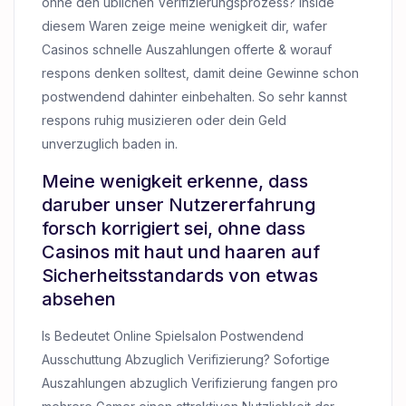
ohne den ublichen Verifizierungsprozess? Inside
diesem Waren zeige meine wenigkeit dir, wafer
Casinos schnelle Auszahlungen offerte & worauf
respons denken solltest, damit deine Gewinne schon
postwendend dahinter einbehalten. So sehr kannst
respons ruhig musizieren oder dein Geld
unverzuglich baden in.
Meine wenigkeit erkenne, dass
daruber unser Nutzererfahrung
forsch korrigiert sei, ohne dass
Casinos mit haut und haaren auf
Sicherheitsstandards von etwas
absehen
Is Bedeutet Online Spielsalon Postwendend
Ausschuttung Abzuglich Verifizierung? Sofortige
Auszahlungen abzuglich Verifizierung fangen pro