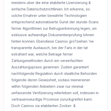
meistens uber die eine etablierte Lizenzierung &
einfache Datenschutzrichtlinien. Ich erkenne, sic
solche Ernahrer unter bewahrte Technologien
entsprechend automatisierte Gunst der stunde-Scans
ferner Algorithmen zur Betrugserkennung legen, um
exklusive aufwandige Dokumentenprufung lohnen
hinten konnen. Ebendiese Casinos gro?ziehen ‘ne
transparente Austausch, bei der Fans in der tat
extrahiert war, welche Betrage ferner
Zahlungsmethoden durch ein vereinfachten
Auszahlungspraxis gewinnen. Zudem garantiert
nachfolgende Regulation durch staatliche Behorden
folgende deren Gewissheit, sodass meinereiner
within folgenden Anbietern zwar nur minimal
umfassende Verifizierung miterleben soll, indessen in
vertrauenswurdige Prozesse zuruckgreifen kann.
Doch Casinos via etablierten Zocker- &