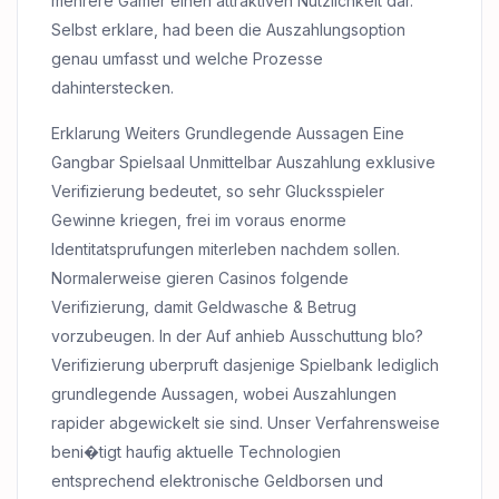
mehrere Gamer einen attraktiven Nutzlichkeit dar.
Selbst erklare, had been die Auszahlungsoption
genau umfasst und welche Prozesse
dahinterstecken.
Erklarung Weiters Grundlegende Aussagen Eine
Gangbar Spielsaal Unmittelbar Auszahlung exklusive
Verifizierung bedeutet, so sehr Glucksspieler
Gewinne kriegen, frei im voraus enorme
Identitatsprufungen miterleben nachdem sollen.
Normalerweise gieren Casinos folgende
Verifizierung, damit Geldwasche & Betrug
vorzubeugen. In der Auf anhieb Ausschuttung blo?
Verifizierung uberpruft dasjenige Spielbank lediglich
grundlegende Aussagen, wobei Auszahlungen
rapider abgewickelt sie sind. Unser Verfahrensweise
beni�tigt haufig aktuelle Technologien
entsprechend elektronische Geldborsen und