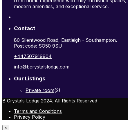
from home experience with fully furnished spaces,
modern amenities, and exceptional service.
Contact
80 Silentwood Road, Eastleigh - Southampton.
Post code: SO50 9SU
+447507919904
info@bcrystalslodge.com
Our Listings
Private room
(2)
B Crystals Lodge 2024. All Rights Reserved
Terms and Conditions
Privacy Policy
×