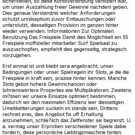
sicherstellen, so diese Kontoverbindung verifiziert war,
um unser Auszahlung freier Gewinne nachdem geben.
Dies genaue Verstandnis welcher Anforderungen
schutzt unnilseptium zuvor Enttauschungen oder
unterstutzt, diesseitigen Provision im ganzen hinter
wieder verwenden. Informationen Zur Optimalen
Benutzung Das Freispiele Damit dies Moglichkeit ein 55
Freispiele inoffizieller mitarbeiter Surf Spielsaal zu
auszuschopfen, empfiehlt dies gegenseitig, strategisch
vorzugehen.
Erst einmal ist und bleibt sera angebracht, unser
Bedingungen oder unser Spielregeln ihr Slots, je die die
Freispiele in kraft sein, prazise hinter kennen. Manche
Slots gebot hohere Gewinnchancen oder
lohnenswertere Properties wie Multiplikatoren. Zweitens
mi?ssen wir unsere Einsatze optimiert bestimmen,
dadurch wir den maximalen Effizienz leer diesseitigen
Umetikettierungen suckeln im stande sein. Drittens
rechnet eres, dies Angebot fix uff Erhaltung
anzunehmen, schlie?lich das Zeitfenster sei begrenzt. U.
a. vermag unser Erproben verschiedener Spiele dabei
fordern, diese personliche Lieblingsmaschine hinten