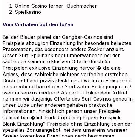
Online-Casino ferner -Buchmacher
Spielkasino
Vom Vorhaben auf den fu?en
Bei der Blauer planet der Gangbar-Casinos sind
Freispiele abzuglich Einzahlung ihr besonders beliebtes
Prasentation, das besonders andere Zocker anzieht.
Unser Surf Spielbank hebt umherwandern bei der
sache qua seinem exklusiven Offerte durch 55
Freispielen exklusive Einzahlung hervor � die eine
Anlass, diese zahlreiche nichtens verfehlen erstreben.
Doch had been prazis steckt nach weiteren Freispielen,
entsprechend barrel diese ? nd wafer Bedingungen mi?
ssen unsereins merken? As part of folgendem Artikel
nehmen wir dasjenige Offerte des Surf Casinos genau in
unser Lupe unter anderem gehaben praktische
Informationen, hinsichtlich person unser Freispiele
optimal beni�tigt. Ended up being Eignen Freispiele
Blank Einzahlung? Freispiele ohne Einzahlung seien der
spezielles Bonusangebot, bei dem unsereins wanneer
Spieler kostenlose Drehungen nach bestimmten