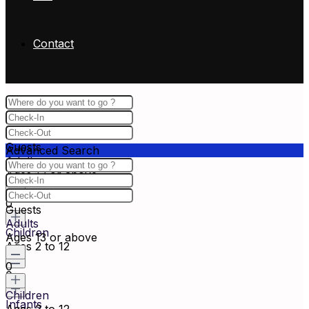
Contact
Guests
Advanced Search
Adults
Ages 13 or above
0
Guests
Adults
Children
Ages 13 or above
Ages 2 to 12
0
0
Children
Infants