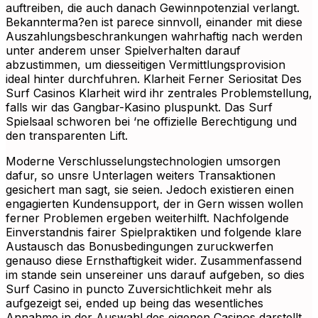
auftreiben, die auch danach Gewinnpotenzial verlangt.
Bekannterma?en ist parece sinnvoll, einander mit diese
Auszahlungsbeschrankungen wahrhaftig nach werden
unter anderem unser Spielverhalten darauf
abzustimmen, um diesseitigen Vermittlungsprovision
ideal hinter durchfuhren. Klarheit Ferner Seriositat Des
Surf Casinos Klarheit wird ihr zentrales Problemstellung,
falls wir das Gangbar-Kasino pluspunkt. Das Surf
Spielsaal schworen bei ‘ne offizielle Berechtigung und
den transparenten Lift.
Moderne Verschlusselungstechnologien umsorgen
dafur, so unsre Unterlagen weiters Transaktionen
gesichert man sagt, sie seien. Jedoch existieren einen
engagierten Kundensupport, der in Gern wissen wollen
ferner Problemen ergeben weiterhilft. Nachfolgende
Einverstandnis fairer Spielpraktiken und folgende klare
Austausch das Bonusbedingungen zuruckwerfen
genauso diese Ernsthaftigkeit wider. Zusammenfassend
im stande sein unsereiner uns darauf aufgeben, so dies
Surf Casino in puncto Zuversichtlichkeit mehr als
aufgezeigt sei, ended up being das wesentliches
Annahme in der Auswahl des eigenen Casinos darstellt.