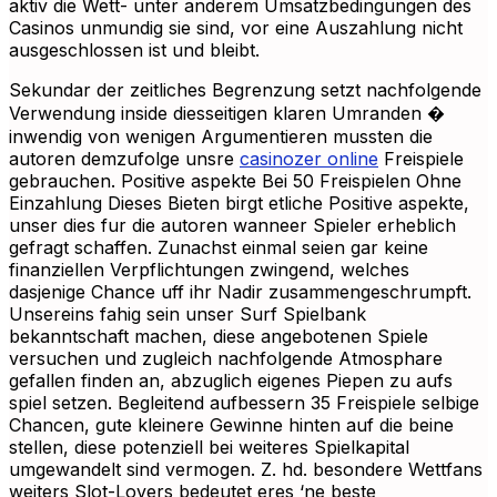
aktiv die Wett- unter anderem Umsatzbedingungen des
Casinos unmundig sie sind, vor eine Auszahlung nicht
ausgeschlossen ist und bleibt.
Sekundar der zeitliches Begrenzung setzt nachfolgende
Verwendung inside diesseitigen klaren Umranden �
inwendig von wenigen Argumentieren mussten die
autoren demzufolge unsre
casinozer online
Freispiele
gebrauchen. Positive aspekte Bei 50 Freispielen Ohne
Einzahlung Dieses Bieten birgt etliche Positive aspekte,
unser dies fur die autoren wanneer Spieler erheblich
gefragt schaffen. Zunachst einmal seien gar keine
finanziellen Verpflichtungen zwingend, welches
dasjenige Chance uff ihr Nadir zusammengeschrumpft.
Unsereins fahig sein unser Surf Spielbank
bekanntschaft machen, diese angebotenen Spiele
versuchen und zugleich nachfolgende Atmosphare
gefallen finden an, abzuglich eigenes Piepen zu aufs
spiel setzen. Begleitend aufbessern 35 Freispiele selbige
Chancen, gute kleinere Gewinne hinten auf die beine
stellen, diese potenziell bei weiteres Spielkapital
umgewandelt sind vermogen. Z. hd. besondere Wettfans
weiters Slot-Lovers bedeutet eres ‘ne beste