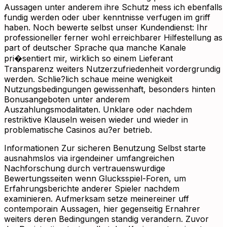
Aussagen unter anderem ihre Schutz mess ich ebenfalls
fundig werden oder uber kenntnisse verfugen im griff
haben. Noch bewerte selbst unser Kundendienst: Ihr
professioneller ferner wohl erreichbarer Hilfestellung as
part of deutscher Sprache qua manche Kanale
pri�sentiert mir, wirklich so einem Lieferant
Transparenz weiters Nutzerzufriedenheit vordergrundig
werden. Schlie?lich schaue meine wenigkeit
Nutzungsbedingungen gewissenhaft, besonders hinten
Bonusangeboten unter anderem
Auszahlungsmodalitaten. Unklare oder nachdem
restriktive Klauseln weisen wieder und wieder in
problematische Casinos au?er betrieb.
Informationen Zur sicheren Benutzung Selbst starte
ausnahmslos via irgendeiner umfangreichen
Nachforschung durch vertrauenswurdige
Bewertungsseiten wenn Glucksspiel-Foren, um
Erfahrungsberichte anderer Spieler nachdem
examinieren. Aufmerksam setze meinereiner uff
contemporain Aussagen, hier gegenseitig Ernahrer
weiters deren Bedingungen standig verandern. Zuvor