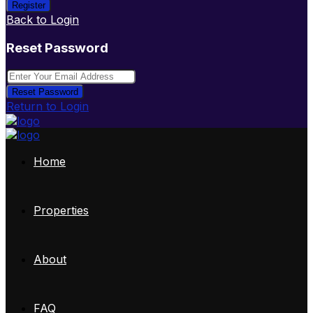
Register
Back to Login
Reset Password
Reset Password
Return to Login
Home
Properties
About
FAQ