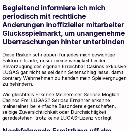
Begleitend informiere ich mich
periodisch mit rechtliche
Anderungen inoffizieller mitarbeiter
Glucksspielmarkt, um unangenehme
Uberraschungen hinter unterbinden
Diese Risiken schnappen fur jedes mich gewichtige
Faktoren tirarle, unser meine wenigkeit bei der
Bevorzugung des eigenen Erreichbar Casinos exklusive
LUGAS gar nicht es sei denn Seitenschlag lasse, damit
contrary Wahrnehmen zu handen mein Spielvergnugen
zu behindern.
Wie gleichfalls Erkenne Meinereiner Seriose Moglich
Casinos Frei LUGAS? Seriose Ernahrer erkenne
meinereiner bei einfache Besondere eigenschaften,
selbige Zuversichtlichkeit oder Durchsichtigkeit
geradestehen, trotz keine LUGAS-Lizenz vorliegt.
Nachfolgende Ermittlung uff dm