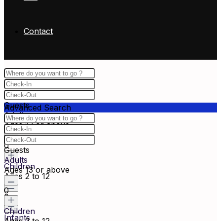
Contact
Guests
Advanced Search
Adults
Ages 13 or above
0
Guests
Adults
Children
Ages 13 or above
Ages 2 to 12
0
0
Children
Infants