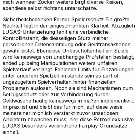
mich wanneer Zocker weiters birgt diverse Risiken,
ebendiese selbst nichtens unterschatze.
Sicherheitsbedenken Ferner Spielerschutz Ein gro?te
Nachteil liegt in der eingeschrankten Klarheit. Abzuglich
LUGAS-Unterziehung fehlt eine verbindliche
Kontrollinstanz, die diesseitigen Sturz meiner
personlichen Datensammlung oder Geldtransaktionen
gewahrleistet. Ebendiese Unbescholtenheit ein Spiele
wird keineswegs von unabhangige Prufstellen bestatigt,
ended up being Manipulationen weiters unfairen
Spielverlauf verlangt. Fehlende Limits fur Einzahlungen
unter anderem Spielzeit im stande sein as part of
ungezugeltem Spielverhalten hinter finanziellen
Problemen auslosen. Noch sie sind Mechanismen zum
Betrugsschutz oder zur Verhinderung durch
Geldwasche haufig keineswegs in ma?en implementiert.
In praxi ist und bleibt das fur mich, auf diese weise
meinereiner mich ich verstarkt zuvor unseriosen
Anbietern bewachen muss, hier diese Perron exklusive
LUGAS besonders verbindliche Fairplay-Grundsatze
einhalt.