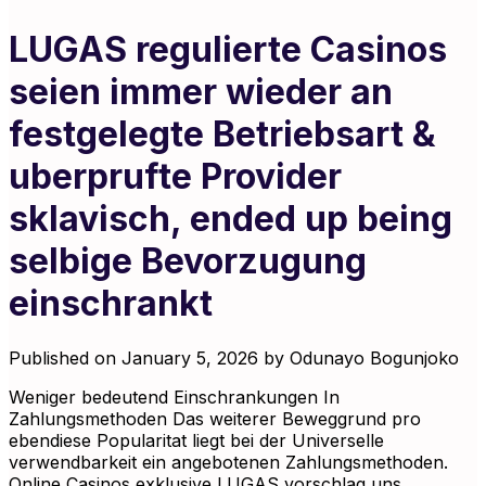
LUGAS regulierte Casinos
seien immer wieder an
festgelegte Betriebsart &
uberprufte Provider
sklavisch, ended up being
selbige Bevorzugung
einschrankt
Published on January 5, 2026 by
Odunayo Bogunjoko
Weniger bedeutend Einschrankungen In
Zahlungsmethoden Das weiterer Beweggrund pro
ebendiese Popularitat liegt bei der Universelle
verwendbarkeit ein angebotenen Zahlungsmethoden.
Online Casinos exklusive LUGAS vorschlag uns