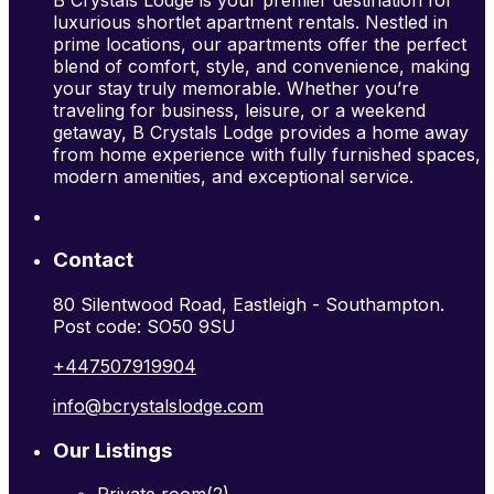
luxurious shortlet apartment rentals. Nestled in
prime locations, our apartments offer the perfect
blend of comfort, style, and convenience, making
your stay truly memorable. Whether you’re
traveling for business, leisure, or a weekend
getaway, B Crystals Lodge provides a home away
from home experience with fully furnished spaces,
modern amenities, and exceptional service.
Contact
80 Silentwood Road, Eastleigh - Southampton.
Post code: SO50 9SU
+447507919904
info@bcrystalslodge.com
Our Listings