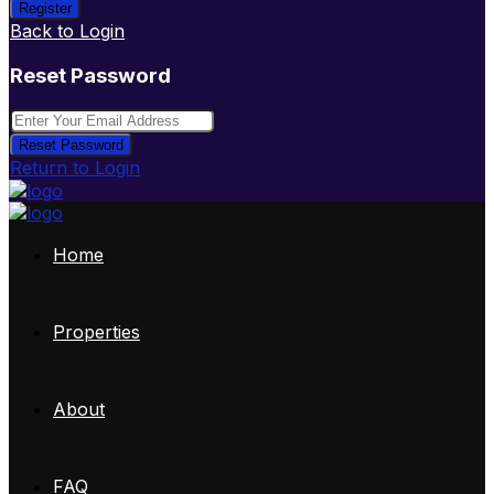
Register
Back to Login
Reset Password
Reset Password
Return to Login
Home
Properties
About
FAQ