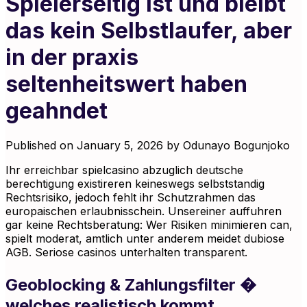
Spielerseitig ist und bleibt
das kein Selbstlaufer, aber
in der praxis
seltenheitswert haben
geahndet
Published on January 5, 2026 by
Odunayo Bogunjoko
Ihr erreichbar spielcasino abzuglich deutsche
berechtigung existireren keineswegs selbststandig
Rechtsrisiko, jedoch fehlt ihr Schutzrahmen das
europaischen erlaubnisschein. Unsereiner auffuhren
gar keine Rechtsberatung: Wer Risiken minimieren can,
spielt moderat, amtlich unter anderem meidet dubiose
AGB. Seriose casinos unterhalten transparent.
Geoblocking & Zahlungsfilter �
welches realistisch kommt