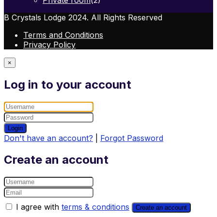
Private room
(2)
B Crystals Lodge 2024. All Rights Reserved
Terms and Conditions
Privacy Policy
×
Log in to your account
Login
Don't have an account?
|
Forgot Password
Create an account
I agree with
terms & conditions
Create an account