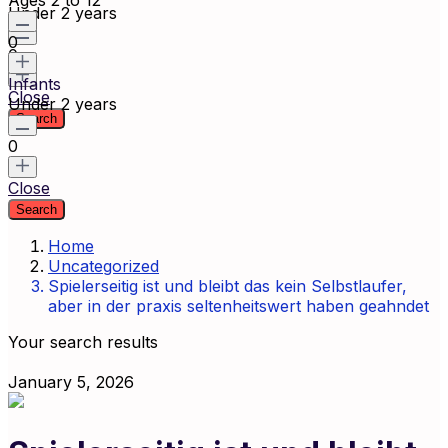
Ages 2 to 12
Under 2 years
0
0
Infants
Close
Under 2 years
0
Close
Home
Uncategorized
Spielerseitig ist und bleibt das kein Selbstlaufer,
aber in der praxis seltenheitswert haben geahndet
Your search results
January 5, 2026