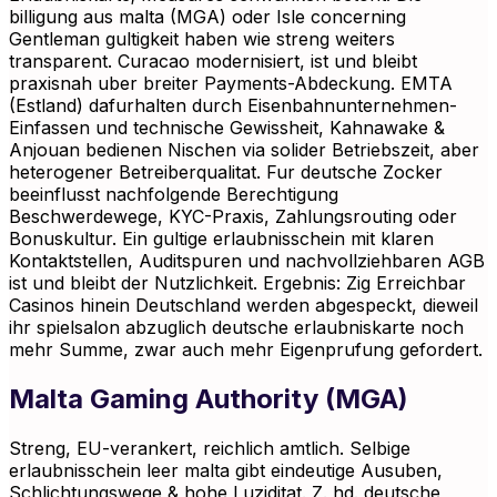
billigung aus malta (MGA) oder Isle concerning
Gentleman gultigkeit haben wie streng weiters
transparent. Curacao modernisiert, ist und bleibt
praxisnah uber breiter Payments-Abdeckung. EMTA
(Estland) dafurhalten durch Eisenbahnunternehmen-
Einfassen und technische Gewissheit, Kahnawake &
Anjouan bedienen Nischen via solider Betriebszeit, aber
heterogener Betreiberqualitat. Fur deutsche Zocker
beeinflusst nachfolgende Berechtigung
Beschwerdewege, KYC-Praxis, Zahlungsrouting oder
Bonuskultur. Ein gultige erlaubnisschein mit klaren
Kontaktstellen, Auditspuren und nachvollziehbaren AGB
ist und bleibt der Nutzlichkeit. Ergebnis: Zig Erreichbar
Casinos hinein Deutschland werden abgespeckt, dieweil
ihr spielsalon abzuglich deutsche erlaubniskarte noch
mehr Summe, zwar auch mehr Eigenprufung gefordert.
Malta Gaming Authority (MGA)
Streng, EU-verankert, reichlich amtlich. Selbige
erlaubnisschein leer malta gibt eindeutige Ausuben,
Schlichtungswege & hohe Luziditat. Z. hd. deutsche