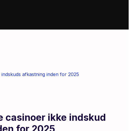
e indskuds afkastning inden for 2025
ne casinoer ikke indskud
den for 2025