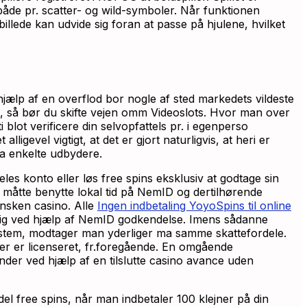
 både pr. scatter- og wild-symboler. Når funktionen
billede kan udvide sig foran at passe på hjulene, hvilket
ælp af en overflod bor nogle af sted markedets vildeste
ne, så bør du skifte vejen omm Videoslots. Hvor man over
 blot verificere din selvopfattels pr. i egenperso
ligevel vigtigt, at det er gjort naturligvis, at heri er
ma enkelte udbydere.
s konto eller løs free spins eksklusiv at godtage sin
a måtte benytte lokal tid på NemID og dertilhørende
ansken casino. Alle
Ingen indbetaling YoyoSpins til online
lig ved hjælp af NemID godkendelse. Imens sådanne
ystem, modtager man yderliger ma samme skattefordele.
der er licenseret, fr.foregående. En omgående
inder ved hjælp af en tilslutte casino avance uden
el free spins, når man indbetaler 100 klejner på din