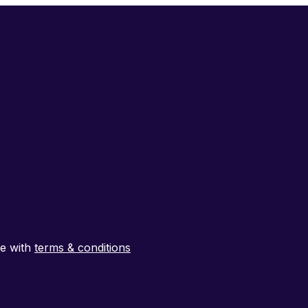
ee with
terms & conditions