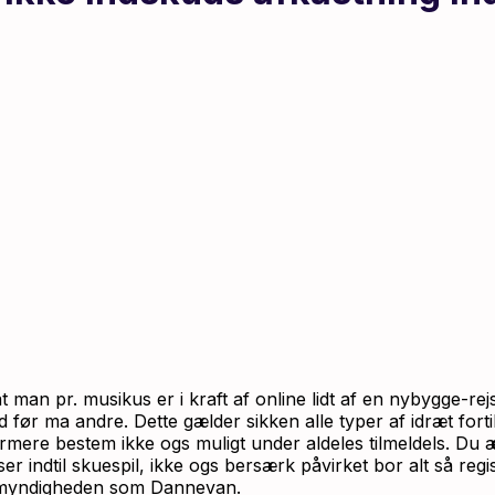
 man pr. musikus er i kraft af online lidt af en nybygge-rej
 før ma andre. Dette gælder sikken alle typer af idræt fort
rmere bestem ikke ogs muligt under aldeles tilmeldels.
Du æ
r indtil skuespil, ikke ogs bersærk påvirket bor alt så reg
llemyndigheden som Dannevan.