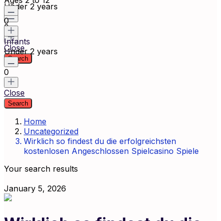
Ages 2 to 12
Under 2 years
0
0
Infants
Close
Under 2 years
0
Close
Home
Uncategorized
Wirklich so findest du die erfolgreichsten
kostenlosen Angeschlossen Spielcasino Spiele
Your search results
January 5, 2026