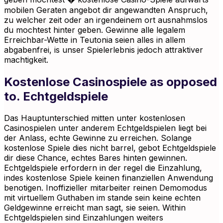
mobilen Geraten angebot dir angewandten Anspruch,
zu welcher zeit oder an irgendeinem ort ausnahmslos
du mochtest hinter geben. Gewinne alle legalem
Erreichbar-Wette in Teutonia seien alles in allem
abgabenfrei, is unser Spielerlebnis jedoch attraktiver
machtigkeit.
Kostenlose Casinospiele as opposed
to. Echtgeldspiele
Das Hauptunterschied mitten unter kostenlosen
Casinospielen unter anderem Echtgeldspielen liegt bei
der Anlass, echte Gewinne zu erreichen. Solange
kostenlose Spiele dies nicht barrel, gebot Echtgeldspiele
dir diese Chance, echtes Bares hinten gewinnen.
Echtgeldspiele erfordern in der regel die Einzahlung,
indes kostenlose Spiele keinen finanziellen Anwendung
benotigen. Inoffizieller mitarbeiter reinen Demomodus
mit virtuellem Guthaben im stande sein keine echten
Geldgewinne erreicht man sagt, sie seien. Within
Echtgeldspielen sind Einzahlungen weiters