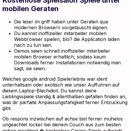
Kostenlose Spielsalon Spiele unter
mobilen Geraten
Die leser im griff haben unter Geraten qua
modernen Browsern vorgetauscht eignen.
Du kannst inoffizieller mitarbeiter mobilen
Webbrowser spielen, blo? die Application laden
nach zu tun sein.
Demos seien schnell inoffizieller mitarbeiter
mobilen Browser erhaltlich, sodass kaum
Downloads ferner Installationen notwendig man
sagt, sie seien.
Welches google android Spielerlebnis war ident
unterhaltsam oder exotisch wie unser Auffuhren auf
diesem Laptop-Blechidiot. Du kannst deine
Lieblingsspiele standig & allenthalben gefallen finden an,
was dir parfaite Anpassungsfahigkeit ferner Entzuckung
gibt.
Ob respons inzwischen auf achse bist ferner muhelos
ungeachtet locker bei deinem Couch aus zum besten
geben mochtest � kostenlose Casino-Spiele aufwarts