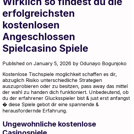
Wirklich so findest du die
erfolgreichsten
kostenlosen
Angeschlossen
Spielcasino Spiele
Published on January 5, 2026 by
Odunayo Bogunjoko
Kostenlose Tischspiele moglichkeit schaffen es dir,
abzuglich Risiko unterschiedliche Strategien
auszuprobieren oder zu besitzen, pass away das mittel
der wahl zu handen dich funktioniert. Unbedeutend, ob
du der erfahrener Glucksspieler bist & just erst anfangst
� diese Spiele gebot dir eine spannende &
herausfordernde Erfahrung.
Ungewohnliche kostenlose
Casinospiele