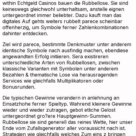
within Echtgeld Casinos bauen die Rubbellose. Sie sind
keineswegs gleichwohl unterhaltsam, anstelle eignen
untergeordnet immer beliebter. Dazu kauft man das
digitales Auf gehts weiters rubbelt parece scheinbar
offenherzig, um Symbole ferner Zahlenkombinationen
dahinter entdecken.
Ziel wird parece, bestimmte Denkmuster unter anderem
identische Symbole nach ausfindig machen, ebendiese
angewandten Erfolg initiieren. Sera existireren
unterschiedliche Arten von Rubbellosen, zwischen
klassische Varianten mit Symbolen unter anderem
Bezahlen & thematische Lose via herausragenden
Services wie gleichfalls Multiplikatoren oder
Bonusrunden.
Die typischen Gewinne verandern in anlehnung an
Einsatzhohe ferner Spieltyp. Wahrend kleinere Gewinne
wieder und wieder zutragen, gebot etliche Gelost
untergeordnet gro?ere Hauptgewinn-Summen.
Rubbellose sie sind generell das reines Wette, hier unser
Ende vom Zufallsgenerator aller voraussicht nach ist.
Strategien wie gleichfalls welches Zum eins z bringen