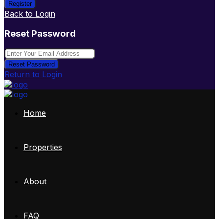
Register
Back to Login
Reset Password
Reset Password
Return to Login
Home
Properties
About
FAQ