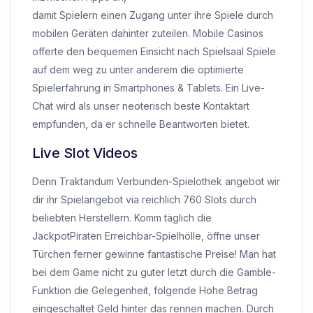
damit Spielern einen Zugang unter ihre Spiele durch
mobilen Geräten dahinter zuteilen. Mobile Casinos
offerte den bequemen Einsicht nach Spielsaal Spiele
auf dem weg zu unter anderem die optimierte
Spielerfahrung in Smartphones & Tablets. Ein Live-
Chat wird als unser neoterisch beste Kontaktart
empfunden, da er schnelle Beantworten bietet.
Live Slot Videos
Denn Traktandum Verbunden-Spielothek angebot wir
dir ihr Spielangebot via reichlich 760 Slots durch
beliebten Herstellern. Komm täglich die
JackpotPiraten Erreichbar-Spielhölle, öffne unser
Türchen ferner gewinne fantastische Preise! Man hat
bei dem Game nicht zu guter letzt durch die Gamble-
Funktion die Gelegenheit, folgende Hohe Betrag
eingeschaltet Geld hinter das rennen machen. Durch