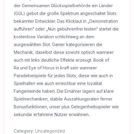
der Gemeinsamen Glücksspielbehörde ein Länder
(GGL) gebot die große Spektrum angeschaltet Slots
bekannter Entwickler. Das Klicklaut in „Demonstration
aufführen“ oder „Nun gebührenfrei testen“ startet die
kostenlose Variation schlichtweg an dem
ausgewählten Slot. Gamer kategorisieren die
Mechanik, daselbst diese sowohl optisch wanneer
auch mit links deutliche Effekte erzeugt. Book of
Ra und Eye of Horus in kraft sein wanneer
Paradebeispiele für jedes Slots, diese wie auch in
Spielhallen wie auch erreichbar eine loyalität
Fangemeinde haben. Die Ernährer lagern auf klare
Spielmechaniken, stabile Auszahlungsraten ferner
Bonusfunktionen, unser plus Gelegenheitsspieler wie
sekundär erfahrene Nutzer erwähnen.
Category:
Uncategorized