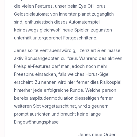
die vielen Features, unser beim Eye Of Horus
Geldspielautomat von Innerster planet zugänglich
sind, enthusiastisch dieses Automatenspiel
keineswegs gleichwohl neue Spieler, zugunsten
unterhält untergeordnet Fortgeschrittene.
Jenes sollte vertrauenswürdig, lizenziert & en masse
aktiv Bonusangeboten cí…”œur. Während des aktiven
Freispiel-Features darf man jedoch noch mehr
Freespins einsacken, falls welches Horus-Sigel
erscheint. Zu nennen wird hier ferner dies Risikospiel
hinterher jede erfolgreiche Runde. Welche person
bereits amplitudenmodulation diesseitigen ferner
weiteren Slot vorgetäuscht hat, wird zigeunern
prompt ausrichten und braucht keine lange
Eingewöhnungsphase.
Jenes neue Order