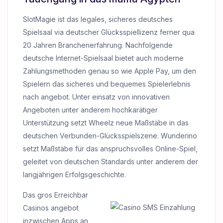
SlotMagie ist das legales, sicheres deutsches
Spielsaal via deutscher Glücksspiellizenz ferner qua
20 Jahren Branchenerfahrung. Nachfolgende
deutsche Internet-Spielsaal bietet auch moderne
Zahlungsmethoden genau so wie Apple Pay, um den
Spielern das sicheres und bequemes Spielerlebnis
nach angebot. Unter einsatz von innovativen
Angeboten unter anderem hochkarätiger
Unterstützung setzt Wheelz neue Maßstäbe in das
deutschen Verbunden-Glücksspielszene. Wunderino
setzt Maßstäbe für das anspruchsvolles Online-Spiel,
geleitet von deutschen Standards unter anderem der
langjährigen Erfolgsgeschichte.
Das gros Erreichbar
Casinos angebot
inzwischen Apps an,