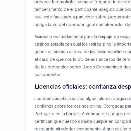
prevenir tareas ilicitas como el fregado de diner
temperamento de el participante asegura que pod
cual este facultado a participar sobre juegos sob
abriga tanto del operador igual que alrededor del
Asimismo es fundamental para la empuje de estas t
casinos establecen cual los retiros si no le impor
genuino, tambien acerca de las casinos online c
el caso de que nos lo olvidemos accesos de terce
de los protocolos sobre Juego Ceremonioso desp
componente.
Licencias oficiales: confianza des
Los licencias oficiales son algun falo estrategico 
confianza sobre los casinos online. Otorgadas p
Portugal o en la barra la Autoridad de Juegos de M
certifican que nuestro camara cumple en compani
resguardo alrededor componente. Algun casino co