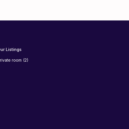
ur Listings
rivate room
(2)