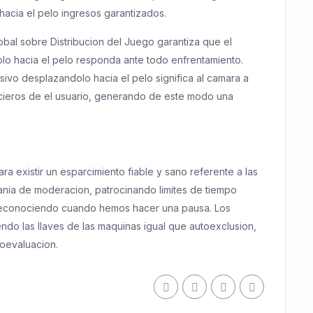
acia el pelo ingresos garantizados.
obal sobre Distribucion del Juego garantiza que el
lo hacia el pelo responda ante todo enfrentamiento.
ivo desplazandolo hacia el pelo significa al camara a
ncieros de el usuario, generando de este modo una
 existir un esparcimiento fiable y sano referente a las
ania de moderacion, patrocinando limites de tiempo
reconociendo cuando hemos hacer una pausa. Los
endo las llaves de las maquinas igual que autoexclusion,
oevaluacion.