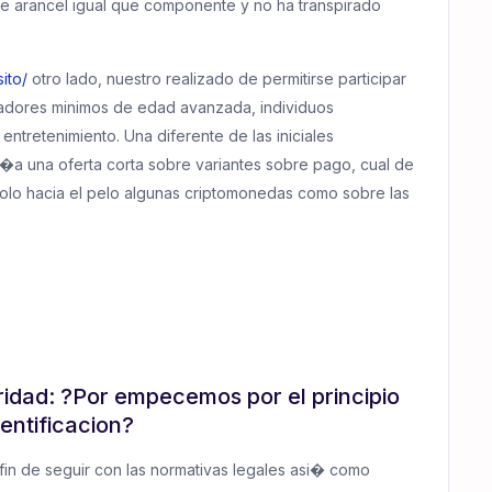
e arancel igual que componente y no ha transpirado
ito/
otro lado, nuestro realizado de permitirse participar
gadores minimos de edad avanzada, individuos
ntretenimiento. Una diferente de las iniciales
i�a una oferta corta sobre variantes sobre pago, cual de
lo hacia el pelo algunas criptomonedas como sobre las
ridad: ?Por empecemos por el principio
dentificacion?
l fin de seguir con las normativas legales asi� como