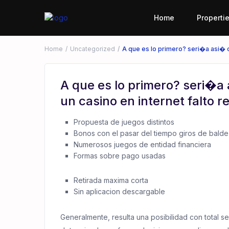
Home
Properti
Home
Uncategorized
A que es lo primero? seri�a asi� c
A que es lo primero? seri�a
un casino en internet falto r
Propuesta de juegos distintos
Bonos con el pasar del tiempo giros de balde
Numerosos juegos de entidad financiera
Formas sobre pago usadas
Retirada maxima corta
Sin aplicacion descargable
Generalmente, resulta una posibilidad con total 