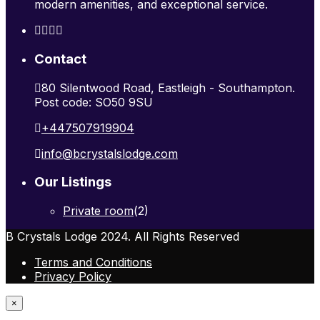
modern amenities, and exceptional service.
Contact
80 Silentwood Road, Eastleigh - Southampton.
Post code: SO50 9SU
+447507919904
info@bcrystalslodge.com
Our Listings
Private room
(2)
B Crystals Lodge 2024. All Rights Reserved
Terms and Conditions
Privacy Policy
×