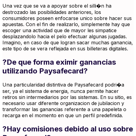
Una vez que se va a apoyar sobre el silli�n ha
destrozado las posibilidades anteriores, los
consumidores poseen enfocarse unico sobre hacer sus
apuestas. Con el fin de realizarlo, simplemente hay que
escoger una actividad que de mayor les simpatice
desplazandolo hacia el pelo efectuar algunas jugadas.
Imagino, en caso de que logran sacar muchas ganancia,
este tipo de se vera reflejada en sus billeteras digitales.
?De que forma eximir ganancias
utilizando Paysafecard?
Una particularidad distintiva de Paysafecard podri�a
ser, ya el sistema de energia, nunca permite hacer
retiros sin intermediarios por las sistemas. En su sitio, es
necesario usar diferente organizacion de jubilacion y
transformar las ganancias referente a una papeleta o
recarga en el momento en que un perfil predefinida.
?Hay comisiones debido al uso sobre