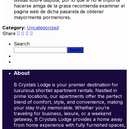
hacerse amiga de la grasa recomienda examinar el
pagina web de dicha pasarela de obtener
mayormente pormenores.
Category:
Uncategorized
Share
Search
Search
About
B Crystals Lodge is your premier destination for
luxurious shortlet apartment rentals. Nestled in
prime locations, our apartments offer the perfect
blend of comfort, style, and convenience, making
your stay truly memorable. Whether you’re
traveling for business, leisure, or a weekend
getaway, B Crystals Lodge provides a home away
from home experience with fully furnished spaces,