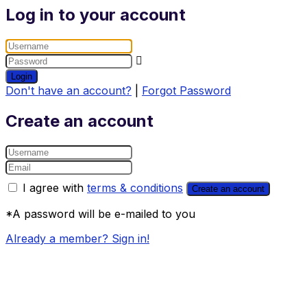
Log in to your account
Login
Don't have an account?
|
Forgot Password
Create an account
I agree with
terms & conditions
Create an account
*A password will be e-mailed to you
Already a member? Sign in!