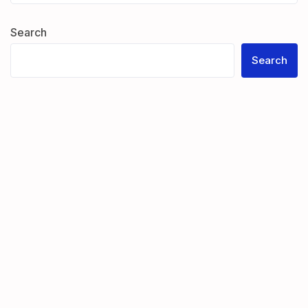
Search
Search