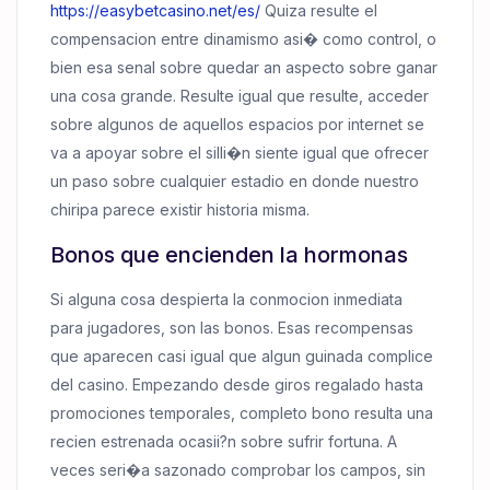
https://easybetcasino.net/es/
Quiza resulte el
compensacion entre dinamismo asi� como control, o
bien esa senal sobre quedar an aspecto sobre ganar
una cosa grande. Resulte igual que resulte, acceder
sobre algunos de aquellos espacios por internet se
va a apoyar sobre el silli�n siente igual que ofrecer
un paso sobre cualquier estadio en donde nuestro
chiripa parece existir historia misma.
Bonos que encienden la hormonas
Si alguna cosa despierta la conmocion inmediata
para jugadores, son las bonos. Esas recompensas
que aparecen casi igual que algun guinada complice
del casino. Empezando desde giros regalado hasta
promociones temporales, completo bono resulta una
recien estrenada ocasii?n sobre sufrir fortuna. A
veces seri�a sazonado comprobar los campos, sin