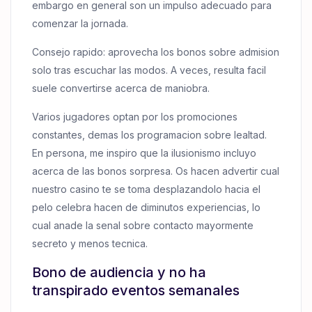
embargo en general son un impulso adecuado para
comenzar la jornada.
Consejo rapido: aprovecha los bonos sobre admision
solo tras escuchar las modos. A veces, resulta facil
suele convertirse acerca de maniobra.
Varios jugadores optan por los promociones
constantes, demas los programacion sobre lealtad.
En persona, me inspiro que la ilusionismo incluyo
acerca de las bonos sorpresa. Os hacen advertir cual
nuestro casino te se toma desplazandolo hacia el
pelo celebra hacen de diminutos experiencias, lo
cual anade la senal sobre contacto mayormente
secreto y menos tecnica.
Bono de audiencia y no ha
transpirado eventos semanales