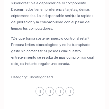
superiores? Va a depender de el componente.
Determinados tienen preferencia tarjetas, demas
criptomonedas. Lo indispensable seri�a la rapidez
del jubilacion y la compatibilidad con el pasar del
tiempo tus computadores.
?De que forma sostener nuestro control al retar?
Prepara limites climatologicas y no ha transpirado
gasto sin comenzar. Si posees cual nuestro
entretenimiento se resulta de mas compromiso cual
ocio, es instante regalar una parada.
Category:
Uncategorized