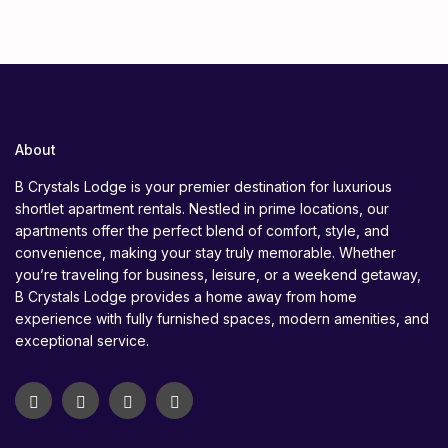
About
B Crystals Lodge is your premier destination for luxurious
shortlet apartment rentals. Nestled in prime locations, our
apartments offer the perfect blend of comfort, style, and
convenience, making your stay truly memorable. Whether
you’re traveling for business, leisure, or a weekend getaway,
B Crystals Lodge provides a home away from home
experience with fully furnished spaces, modern amenities, and
exceptional service.