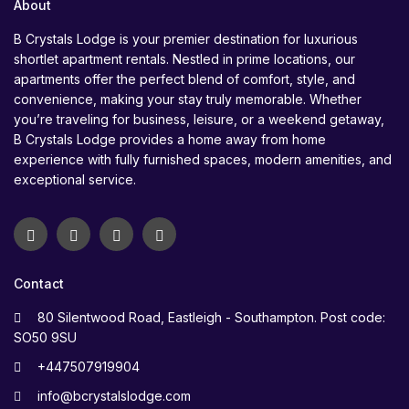
About
B Crystals Lodge is your premier destination for luxurious
shortlet apartment rentals. Nestled in prime locations, our
apartments offer the perfect blend of comfort, style, and
convenience, making your stay truly memorable. Whether
you’re traveling for business, leisure, or a weekend getaway,
B Crystals Lodge provides a home away from home
experience with fully furnished spaces, modern amenities, and
exceptional service.
Contact
80 Silentwood Road, Eastleigh - Southampton. Post code:
SO50 9SU
+447507919904
info@bcrystalslodge.com