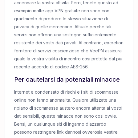
accennare la vostra attivita. Pero, tenete questo ad
esempio molte app VPN gratuite non sono con
gradimento di produrre lo stesso situazione di
privacy di quelle mercenario. Attuale perche tali
servizi non offrono una sostegno sufficientemente
resistente dei vostri dati privati. Al contrario, excretion
fornitore di servizi coscienzioso che VeePN assicura
quale la vostra vitalita di incontro cosi protetta dal piu
recente accordo di codice AES-256.
Per cautelarsi da potenziali minacce
Internet e condensato di rischi e i siti di scommesse
online non fanno anormalita. Qualora utilizzate una
ripiano di scommesse austero ancora attenta ai vostri
dati sensibili, queste minacce non sono cosi ovvie.
Bensi, un qualunque siti di inganno d’azzardo
possono restringere link dannosi ovverosia vestire