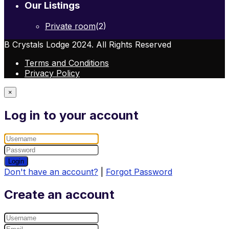
Our Listings
Private room
(2)
B Crystals Lodge 2024. All Rights Reserved
Terms and Conditions
Privacy Policy
×
Log in to your account
Login
Don't have an account?
|
Forgot Password
Create an account