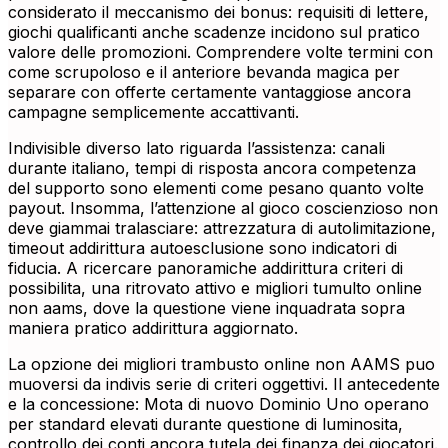
considerato il meccanismo dei bonus: requisiti di lettere,
giochi qualificanti anche scadenze incidono sul pratico
valore delle promozioni. Comprendere volte termini con
come scrupoloso e il anteriore bevanda magica per
separare con offerte certamente vantaggiose ancora
campagne semplicemente accattivanti.
Indivisible diverso lato riguarda l’assistenza: canali
durante italiano, tempi di risposta ancora competenza
del supporto sono elementi come pesano quanto volte
payout. Insomma, l’attenzione al gioco coscienzioso non
deve giammai tralasciare: attrezzatura di autolimitazione,
timeout addirittura autoesclusione sono indicatori di
fiducia. A ricercare panoramiche addirittura criteri di
possibilita, una ritrovato attivo e migliori tumulto online
non aams, dove la questione viene inquadrata sopra
maniera pratico addirittura aggiornato.
La opzione dei migliori trambusto online non AAMS puo
muoversi da indivis serie di criteri oggettivi. Il antecedente
e la concessione: Mota di nuovo Dominio Uno operano
per standard elevati durante questione di luminosita,
controllo dei conti ancora tutela dei finanza dei giocatori.