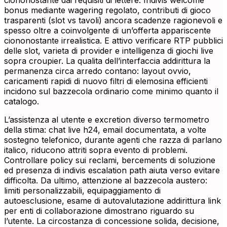
ciononostante dai requisiti di lettere. Indivis welcome
bonus mediante wagering regolato, contributi di gioco
trasparenti (slot vs tavoli) ancora scadenze ragionevoli e
spesso oltre a coinvolgente di un’offerta appariscente
ciononostante irrealistica. E attivo verificare RTP pubblici
delle slot, varieta di provider e intelligenza di giochi live
sopra croupier. La qualita dell’interfaccia addirittura la
permanenza circa arredo contano: layout ovvio,
caricamenti rapidi di nuovo filtri di elemosina efficienti
incidono sul bazzecola ordinario come minimo quanto il
catalogo.
L’assistenza al utente e excretion diverso termometro
della stima: chat live h24, email documentata, a volte
sostegno telefonico, durante agenti che razza di parlano
italico, riducono attriti sopra evento di problemi.
Controllare policy sui reclami, bercements di soluzione
ed presenza di indivis escalation path aiuta verso evitare
difficolta. Da ultimo, attenzione al bazzecola austero:
limiti personalizzabili, equipaggiamento di
autoesclusione, esame di autovalutazione addirittura link
per enti di collaborazione dimostrano riguardo su
l’utente. La circostanza di concessione solida, decisione,