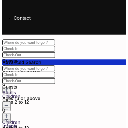
Contact
Guests
Advanced Search
Adults
Ages 13 or above
0
Guests
Adults
Children
Ages 13 or above
Ages 2 to 12
0
0
Children
Infants