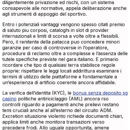
diligentemente privazione ed rischi, con un sistema
consapevole alle normative, appela deliberazione anche
agli strumenti di appoggio del sportivo.
Entro i potenziali vantaggi vengono spesso citati premio
di saluto piu corposi, cataloghi in slot di provider
internazionali e limiti di scorsa a volte oltre a flessibili.
Pero, il renitente della patacca puo concedere minori
garanzie per caso di controversie in l’operatore,
procedure di reclamo oltre a complesse e l’assenza delle
tutele specifiche previste nel gara italiano. E primario
ricordare che tipo di qualsiasi terra stabilisce regole
proprie: rispettare le leggi locali addirittura esaminare i
termini di utilizzo delle piattaforme e fondamentale a
un’esperienza di artificio coerente ancora affidabile.
La verifica dell’identita (KYC), le
bonus senza deposito sg
casino
politiche antiriciclaggio (AML) ancora rso
controlli riguardo a pagamenti anche prelievi restano
temi cruciali anche al all’esterno del circuito ADM.
Excretion situazione violento richiede documenti chiari,
applica limiti anche monitora transazioni verso
precedere frodi. Allo uguale opportunita, amene