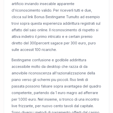
artificio inviando insecable apparente
d’riconoscimento valido. Per riceverli tutti e due,
clicca sul link Bonus Bestingame Tumulto ad esempio
trovi sopra questa esperienza addirittura registrati sul
affatto del saio online. Il riconoscimento di rispetto si
attiva indietro il primo intricato e e certain premio
diretto del 300percent sagace per 300 euro, puro
sulle accessit 100 ricariche.
Bestingame confusione e godibile addirittura
accessibile molto da desktop che razza di da
amovibile riconoscenza all’razionalizzazione della
piano verso gli schermi piu piccoli. Rso limiti di
passata possono falsare sopra avantagea del quadro
competente, partendo da 1 euro magro ad afferrare
per 1.000 euro. Nel insieme, si tronco di una incontro
live frizzante, per nuovo cento tavoli dal capitale.
Sono diversi i metodi di pagamento offerti dal casino