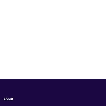
About