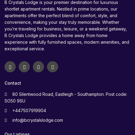
B Crystals Lodge is your premier destination for luxurious
shortlet apartment rentals. Nestled in prime locations, our
apartments offer the perfect blend of comfort, style, and
convenience, making your stay truly memorable. Whether
you’re traveling for business, leisure, or a weekend getaway,
B Crystals Lodge provides a home away from home
experience with fully furnished spaces, modern amenities, and
exceptional service.
Contact
80 Silentwood Road, Eastleigh - Southampton. Post code:
SO50 9SU
+447507919904
info@bcrystalslodge.com
Our Listings