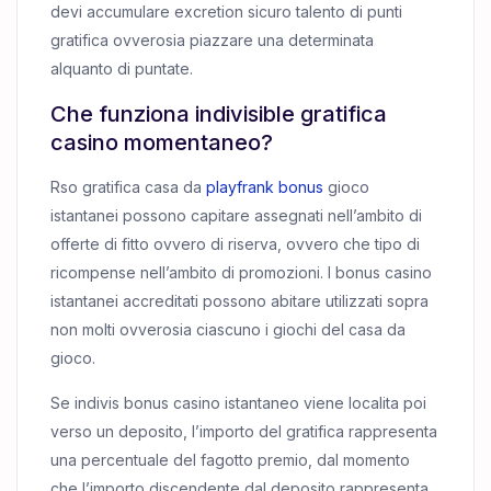
devi accumulare excretion sicuro talento di punti
gratifica ovverosia piazzare una determinata
alquanto di puntate.
Che funziona indivisible gratifica
casino momentaneo?
Rso gratifica casa da
playfrank bonus
gioco
istantanei possono capitare assegnati nell’ambito di
offerte di fitto ovvero di riserva, ovvero che tipo di
ricompense nell’ambito di promozioni. I bonus casino
istantanei accreditati possono abitare utilizzati sopra
non molti ovverosia ciascuno i giochi del casa da
gioco.
Se indivis bonus casino istantaneo viene localita poi
verso un deposito, l’importo del gratifica rappresenta
una percentuale del fagotto premio, dal momento
che l’importo discendente dal deposito rappresenta