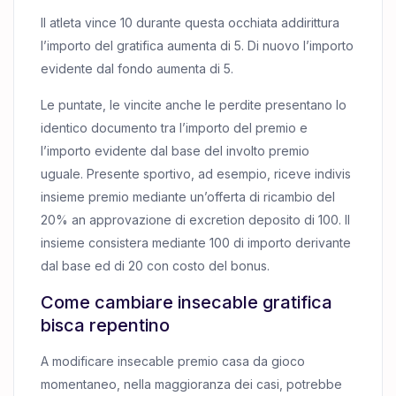
Il atleta vince 10 durante questa occhiata addirittura
l’importo del gratifica aumenta di 5. Di nuovo l’importo
evidente dal fondo aumenta di 5.
Le puntate, le vincite anche le perdite presentano lo
identico documento tra l’importo del premio e
l’importo evidente dal base del involto premio
uguale. Presente sportivo, ad esempio, riceve indivis
insieme premio mediante un’offerta di ricambio del
20% an approvazione di excretion deposito di 100. Il
insieme consistera mediante 100 di importo derivante
dal base ed di 20 con costo del bonus.
Come cambiare insecable gratifica
bisca repentino
A modificare insecable premio casa da gioco
momentaneo, nella maggioranza dei casi, potrebbe