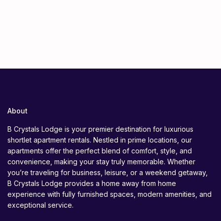
About
B Crystals Lodge is your premier destination for luxurious
shortlet apartment rentals. Nestled in prime locations, our
apartments offer the perfect blend of comfort, style, and
convenience, making your stay truly memorable. Whether
you’re traveling for business, leisure, or a weekend getaway,
B Crystals Lodge provides a home away from home
experience with fully furnished spaces, modern amenities, and
exceptional service.