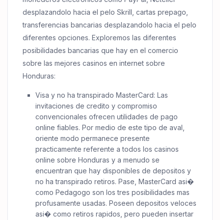
desplazandolo hacia el pelo Skrill, cartas prepago,
transferencias bancarias desplazandolo hacia el pelo
diferentes opciones. Exploremos las diferentes
posibilidades bancarias que hay en el comercio
sobre las mejores casinos en internet sobre
Honduras:
Visa y no ha transpirado MasterCard: Las
invitaciones de credito y compromiso
convencionales ofrecen utilidades de pago
online fiables. Por medio de este tipo de aval,
oriente modo permanece presente
practicamente referente a todos los casinos
online sobre Honduras y a menudo se
encuentran que hay disponibles de depositos y
no ha transpirado retiros. Pase, MasterCard asi�
como Pedagogo son los tres posibilidades mas
profusamente usadas. Poseen depositos veloces
asi� como retiros rapidos, pero pueden insertar