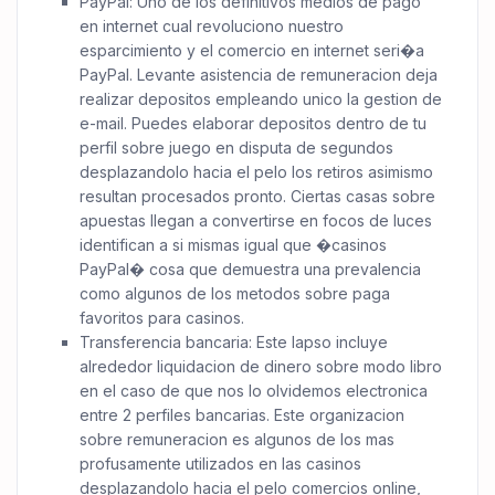
PayPal: Uno de los definitivos medios de pago
en internet cual revoluciono nuestro
esparcimiento y el comercio en internet seri�a
PayPal. Levante asistencia de remuneracion deja
realizar depositos empleando unico la gestion de
e-mail. Puedes elaborar depositos dentro de tu
perfil sobre juego en disputa de segundos
desplazandolo hacia el pelo los retiros asimismo
resultan procesados pronto. Ciertas casas sobre
apuestas llegan a convertirse en focos de luces
identifican a si mismas igual que �casinos
PayPal� cosa que demuestra una prevalencia
como algunos de los metodos sobre paga
favoritos para casinos.
Transferencia bancaria: Este lapso incluye
alrededor liquidacion de dinero sobre modo libro
en el caso de que nos lo olvidemos electronica
entre 2 perfiles bancarias. Este organizacion
sobre remuneracion es algunos de los mas
profusamente utilizados en las casinos
desplazandolo hacia el pelo comercios online,