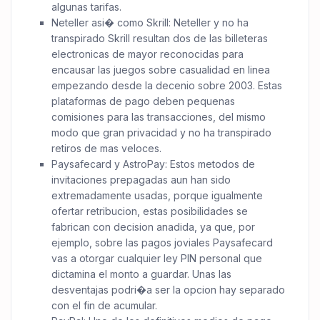
algunas tarifas.
Neteller asi� como Skrill: Neteller y no ha
transpirado Skrill resultan dos de las billeteras
electronicas de mayor reconocidas para
encausar las juegos sobre casualidad en linea
empezando desde la decenio sobre 2003. Estas
plataformas de pago deben pequenas
comisiones para las transacciones, del mismo
modo que gran privacidad y no ha transpirado
retiros de mas veloces.
Paysafecard y AstroPay: Estos metodos de
invitaciones prepagadas aun han sido
extremadamente usadas, porque igualmente
ofertar retribucion, estas posibilidades se
fabrican con decision anadida, ya que, por
ejemplo, sobre las pagos joviales Paysafecard
vas a otorgar cualquier ley PIN personal que
dictamina el monto a guardar. Unas las
desventajas podri�a ser la opcion hay separado
con el fin de acumular.