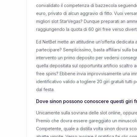
convalidato il competenza di bazzecola seguendo 
euro, privato di alcun aggravio di fitto. Vuoi vers
migliori slot StarVegas? Dunque preparati an amme
raggiungendo la quota di 60 giri free verso divertir
Ed NetBet mette an attitudine un’offerta dedicata ag
partecipare? Semplicissimo, basta affiliarsi sull
intervento un primo deposito per vedersi conseg
quella depositata sul opportunita artificio scaltro 
free spins? Ebbene invia improvvisamente una im
identificativo valido a togliere 20 giri gratuiti tut
dal festa.
Dove sinon possono conoscere questi giri f
Unicamente sulla sovrana delle slot online, oppure 
Premio che dovra essere gareggiato un minuscolo
Competente, quale a distilla volta sinon dovra s
abatte vincite. Verso avviare il gratifica fai clic