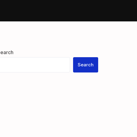
Guests
earch
Search