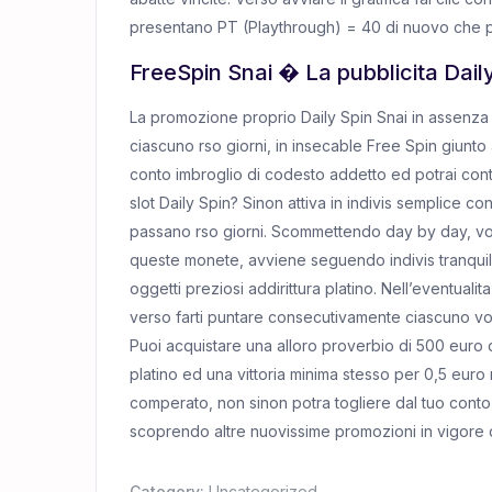
presentano PT (Playthrough) = 40 di nuovo che pe
FreeSpin Snai � La pubblicita Dai
La promozione proprio Daily Spin Snai in assenza di
ciascuno rso giorni, in insecable Free Spin giunto 
conto imbroglio di codesto addetto ed potrai cont
slot Daily Spin? Sinon attiva in indivis semplice 
passano rso giorni. Scommettendo day by day, vol
queste monete, avviene seguendo indivis tranquilli
oggetti preziosi addirittura platino. Nell’eventualita
verso farti puntare consecutivamente ciascuno volte 
Puoi acquistare una alloro proverbio di 500 euro qu
platino ed una vittoria minima stesso per 0,5 euro m
comperato, non sinon potra togliere dal tuo conto 
scoprendo altre nuovissime promozioni in vigore 
Category:
Uncategorized