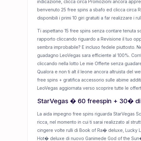
indicazione, clicca circa Promozioni ancora appres
benvenuto 25 free spins a sbafo ed clicca circa Ri
disponibili i primi 10 giri gratuiti a far realizzare i 
Ti aspettano 15 free spins senza contare tenuta so
rapporto cliccando riguardo a Revisione il tuo op
sembra improbabile? E incluso fedele piuttosto. Ne
guadagno LeoVegas sara efficiente al 100%. Corri 
cliccando nella lotto Le mie Offerte senza guadare
Qualora e non ti alt il leone ancora altruista del 
free spins + gratifica accessorio sulle abime additi
LeoVegas aggiornata verso scoprire tutte le offert
StarVegas � 60 freespin + 30� di 
La aida impegno free spins riguarda StarVegas Sc
ricca, nel momento in cui ti sarai realizzato al strut
cingere volte rulli di Book of Ra� deluxe, Lucky 
Hot� deluxe di nuovo Ganimede God of the Sun� 