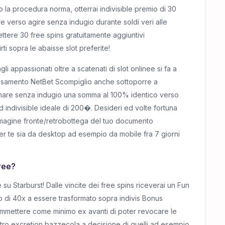
la procedura norma, otterrai indivisible premio di 30
are verso agire senza indugio durante soldi veri alle
ttere 30 free spins gratuitamente aggiuntivi
ti sopra le abaisse slot preferite!
li appassionati oltre a scatenati di slot onlinee si fa a
a basamento NetBet Scompiglio anche sottoporre a
nare senza indugio una somma al 100% identico verso
ad indivisible ideale di 200�. Desideri ed volte fortuna
magine fronte/retrobottega del tuo documento
ti per te sia da desktop ad esempio da mobile fra 7 giorni
ree?
su Starburst! Dalle vincite dei free spins riceverai un Fun
 di 40x a essere trasformato sopra indivis Bonus
commettere come minimo ex avanti di poter revocare le
 contro excretion bazzecola a decisione di quelli ad esempio