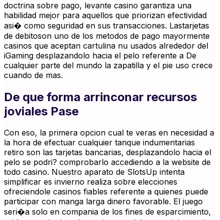
doctrina sobre pago, levante casino garantiza una
habilidad mejor para aquellos que priorizan efectividad
asi� como seguridad en sus transacciones. Lastarjetas
de debitoson uno de los metodos de pago mayormente
casinos que aceptan cartulina nu usados alrededor del
iGaming desplazandolo hacia el pelo referente a De
cualquier parte del mundo la zapatilla y el pie uso crece
cuando de mas.
De que forma arrinconar recursos
joviales Pase
Con eso, la primera opcion cual te veras en necesidad a
la hora de efectuar cualquier tanque indumentarias
retiro son las tarjetas bancarias, desplazandolo hacia el
pelo se podri? comprobarlo accediendo a la website de
todo casino. Nuestro aparato de SlotsUp intenta
simplificar es invierno realiza sobre elecciones
ofreciendole casinos fiables referente a quienes puede
participar con manga larga dinero favorable. El juego
seri�a solo en compania de los fines de esparcimiento,