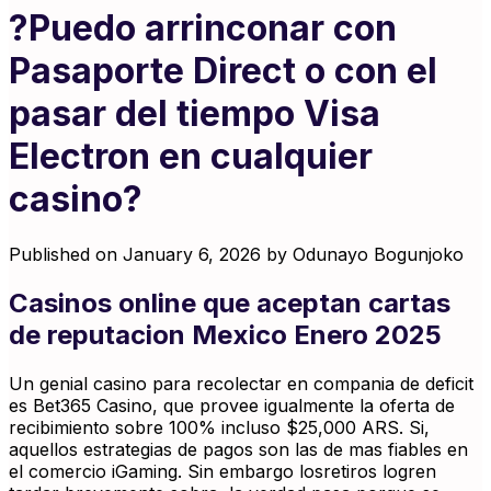
?Puedo arrinconar con
Pasaporte Direct o con el
pasar del tiempo Visa
Electron en cualquier
casino?
Published on January 6, 2026 by
Odunayo Bogunjoko
Casinos online que aceptan cartas
de reputacion Mexico Enero 2025
Un genial casino para recolectar en compania de deficit
es Bet365 Casino, que provee igualmente la oferta de
recibimiento sobre 100% incluso $25,000 ARS. Si,
aquellos estrategias de pagos son las de mas fiables en
el comercio iGaming. Sin embargo losretiros logren