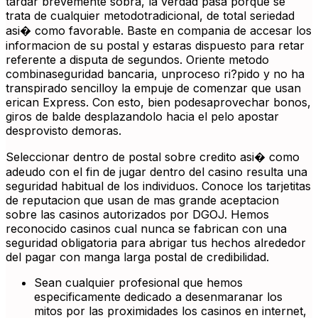
tardar brevemente sobra, la verdad pasa porque se
trata de cualquier metodotradicional, de total seriedad
asi� como favorable. Baste en compania de accesar los
informacion de su postal y estaras dispuesto para retar
referente a disputa de segundos. Oriente metodo
combinaseguridad bancaria, unproceso ri?pido y no ha
transpirado sencilloy la empuje de comenzar que usan
erican Express. Con esto, bien podesaprovechar bonos,
giros de balde desplazandolo hacia el pelo apostar
desprovisto demoras.
Seleccionar dentro de postal sobre credito asi� como
adeudo con el fin de jugar dentro del casino resulta una
seguridad habitual de los individuos. Conoce los tarjetitas
de reputacion que usan de mas grande aceptacion
sobre las casinos autorizados por DGOJ. Hemos
reconocido casinos cual nunca se fabrican con una
seguridad obligatoria para abrigar tus hechos alrededor
del pagar con manga larga postal de credibilidad.
Sean cualquier profesional que hemos
especificamente dedicado a desenmaranar los
mitos por las proximidades los casinos en internet,