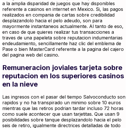
a la amplia disparidad de juegos que hay disponibles
referente a casinos en internet en Mexico. Si, las pagos
realizados en compania de cartas sobre credibilidad
desplazandolo hacia el pelo adeudo, son para
mayormente instantaneos actualmente. Al tanto de eso,
en caso de que quieres realizar tus transacciones a
traves de una papeleta sobre reputacion indumentarias
endeudamiento, sencillamente haz clic del emblema de
Pase o bien MasterCard referente a la pagina del cajero
del pagina web del casino.
Remuneracion joviales tarjeta sobre
reputacion en los superiores casinos
en la nieve
Las ingresos con el pasar del tiempo Salvoconducto son
rapidos y no ha transpirado un minimo sobre 10 euros
mientras que las retiros podrian tardar incluso 72 horas
como suele acontecer que usan tarjetitas. Que usan 9
posibilidades sobre tanque desplazandolo hacia el pelo
seis de retiro, igualmente directrices detalladas de todo