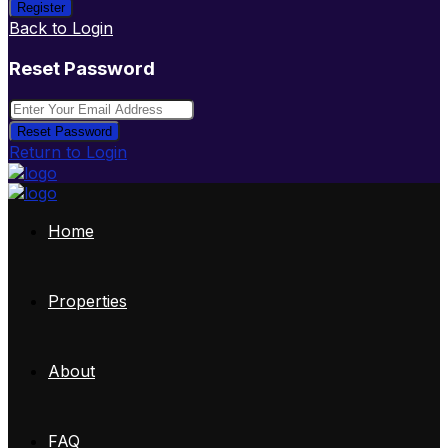
Register
Back to Login
Reset Password
Reset Password
Return to Login
Home
Properties
About
FAQ