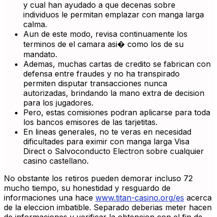
y cual han ayudado a que decenas sobre
individuos le permitan emplazar con manga larga
calma.
Aun de este modo, revisa continuamente los
terminos de el camara asi� como los de su
mandato.
Ademas, muchas cartas de credito se fabrican con
defensa entre fraudes y no ha transpirado
permiten disputar transacciones nunca
autorizadas, brindando la mano extra de decision
para los jugadores.
Pero, estas comisiones podran aplicarse para toda
los bancos emisores de las tarjetitas.
En lineas generales, no te veras en necesidad
dificultades para eximir con manga larga Visa
Direct o Salvoconducto Electron sobre cualquier
casino castellano.
No obstante los retiros pueden demorar incluso 72
mucho tiempo, su honestidad y resguardo de
informaciones una hace
www.titan-casino.org/es
acerca
de la eleccion imbatible. Separado deberias meter hacen