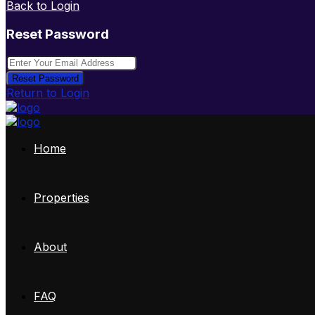
Back to Login
Reset Password
Reset Password
Return to Login
Home
Properties
About
FAQ