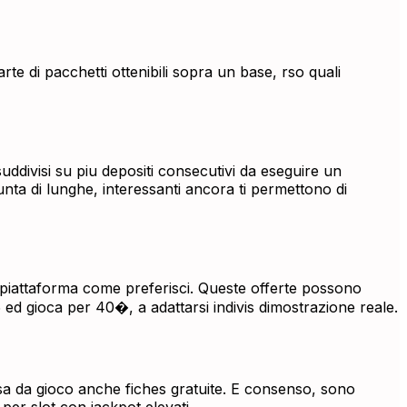
te di pacchetti ottenibili sopra un base, rso quali
ddivisi su piu depositi consecutivi da eseguire un
unta di lunghe, interessanti ancora ti permettono di
a piattaforma come preferisci. Queste offerte possono
a 5 ed gioca per 40�, a adattarsi indivis dimostrazione reale.
sa da gioco anche fiches gratuite. E consenso, sono
r slot con jackpot elevati.