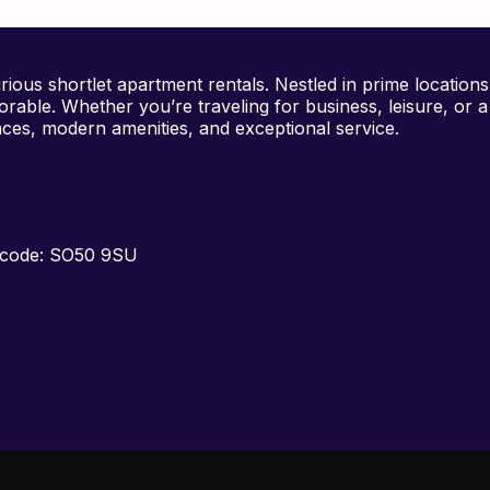
rious shortlet apartment rentals. Nestled in prime location
orable. Whether you’re traveling for business, leisure, or
ces, modern amenities, and exceptional service.
t code: SO50 9SU