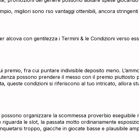
o, migliori sono rso vantaggi ottenibili, ancora stringenti
aver alcova con gentilezza i Termini & le Condizioni verso ess
 sui premio, fra cui puntare indivisible deposito meno. L’a
tenza possono prendere il messo con il premio piuttosto p
a, queste condizioni si riferiscono al tuo intricato, allora
stori possono organizzare la scommessa proverbio eseguibile
ne riguarda le slot, la passata motto ordinariamente esposiz
quietarsi troppo, giacche in giocate basse e plausibile ampli