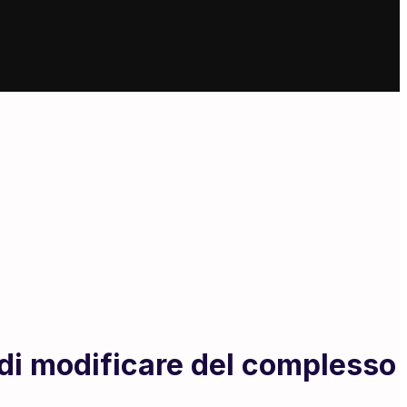
 di modificare del complesso