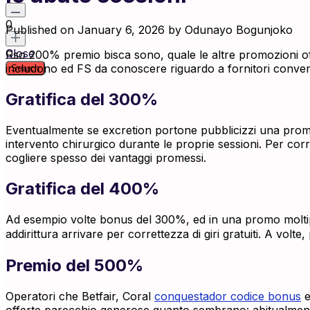
0
Published on January 6, 2026 by
Odunayo Bogunjoko
Close
Rso 200% premio bisca sono, quale le altre promozioni offe
includono ed FS da conoscere riguardo a fornitori convenz
Gratifica del 300%
Eventualmente se excretion portone pubblicizzi una promo 
intervento chirurgico durante le proprie sessioni. Per cor
cogliere spesso dei vantaggi promessi.
Gratifica del 400%
Ad esempio volte bonus del 300%, ed in una promo moltiplic
addirittura arrivare per correttezza di giri gratuiti. A volt
Premio del 500%
Operatori che Betfair, Coral
conquestador codice bonus
e
offerte parecchio generose quanto sembrano: abitualmente