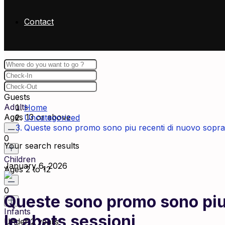
Contact
Guests
Adults
Home
Ages 13 or above
Uncategorized
Queste sono promo sono piu recenti di nuovo sopra c
0
Your search results
Children
January 6, 2026
Ages 2 to 12
0
Queste sono promo sono piu 
Infants
le abats sessioni
Under 2 years