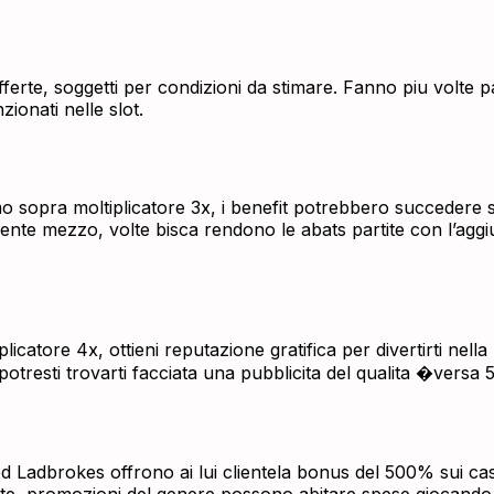
rte, soggetti per condizioni da stimare. Fanno piu volte par
ionati nelle slot.
sopra moltiplicatore 3x, i benefit potrebbero succedere su
rente mezzo, volte bisca rendono le abats partite con l’aggi
atore 4x, ottieni reputazione gratifica per divertirti nell
e, potresti trovarti facciata una pubblicita del qualita �vers
d Ladbrokes offrono ai lui clientela bonus del 500% sui ca
, promozioni del genere possono abitare spese giocando pe