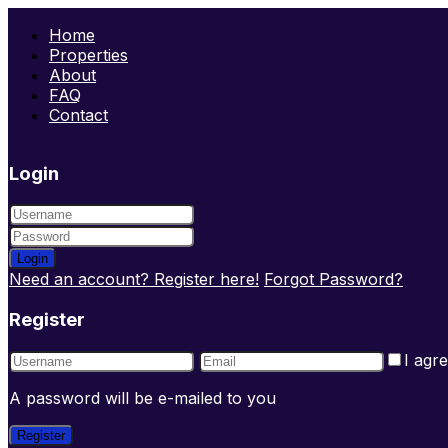
Home
Properties
About
FAQ
Contact
Login
Login
Need an account? Register here!
Forgot Password?
Register
I agr
A password will be e-mailed to you
Register