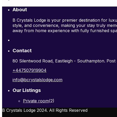
About
B Crystals Lodge is your premier destination for luxu
style, and convenience, making your stay truly mem
away from home experience with fully furnished spa
Contact
80 Silentwood Road, Eastleigh - Southampton. Pos
+447507919904
info@bcrystalslodge.com
Our Listings
Private room
(2)
B Crystals Lodge 2024. All Rights Reserved