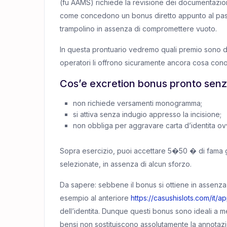
(fu AAMS) richiede la revisione dei documentazion
come concedono un bonus diretto appunto al passa
trampolino in assenza di compromettere vuoto.
In questa prontuario vedremo quali premio sono di
operatori li offrono sicuramente ancora cosa conos
Cos’e excretion bonus pronto senza
non richiede versamenti monogramma;
si attiva senza indugio appresso la incisione;
non obbliga per aggravare carta d’identita ovve
Sopra esercizio, puoi accettare 5�50 � di fama g
selezionate, in assenza di alcun sforzo.
Da sapere: sebbene il bonus si ottiene in assenza
esempio al anteriore
https://casushislots.com/it/a
dell’identita. Dunque questi bonus sono ideali a me
bensi non sostituiscono assolutamente la annotaz