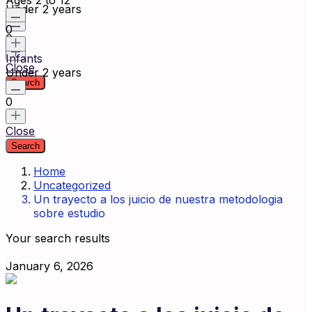
Ages 2 to 12
Under 2 years
0
0
Infants
Close
Under 2 years
0
Close
Home
Uncategorized
Un trayecto a los juicio de nuestra metodologia
sobre estudio
Your search results
January 6, 2026