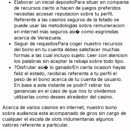
Elaborar un inicial depositoPara situar en compania
de recursos cierto a hacen de juegos preferidos
necesitas accesar reputacion sobre tu perfil.
Referente a las casinos seguros de la listado se
puede usar las metodologias sobre remuneracion
en internet mas seguros asi� como esgrimidas
acerca de Venezuela.
Seguir de requisitosPara coger nuestro recursos
del bono en tu cuenta debes satisfacer muchas
formas a las cual incluyo sujeto. Leer con atencion
los palabras sin aceptar la rebaja sobre todo tipo.
?Disfrutar asi� lo ganado!En cierta ocasion hayas
feliz el estado, recibiras referente a tu perfil el
peso de el bono acerca de tu cuenta de usuario.
En base a este instante se podri? retirar los
ganancias en el caso de que nos lo olvidemos
utilizarlas como desees alrededor del casino.
Acerca de varios casinos en internet, nuestro bono
sobre audiencia esta acompanado de giros sin cargo de
cualquier el escala de slots indumentarias algunos
valores referente a particular.