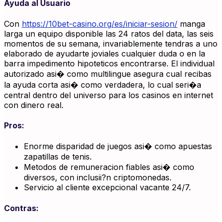
Ayuda al Usuario
Con
https://10bet-casino.org/es/iniciar-sesion/
manga
larga un equipo disponible las 24 ratos del data, las seis
momentos de su semana, invariablemente tendras a uno
elaborado de ayudarte joviales cualquier duda o en la
barra impedimento hipoteticos encontrarse. El individual
autorizado asi� como multilingue asegura cual recibas
la ayuda corta asi� como verdadera, lo cual seri�a
central dentro del universo para los casinos en internet
con dinero real.
Pros:
Enorme disparidad de juegos asi� como apuestas
zapatillas de tenis.
Metodos de remuneracion fiables asi� como
diversos, con inclusii?n criptomonedas.
Servicio al cliente excepcional vacante 24/7.
Contras: