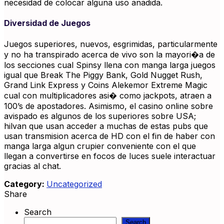
necesidad de colocar alguna uso anadida.
Diversidad de Juegos
Juegos superiores, nuevos, esgrimidas, particularmente
y no ha transpirado acerca de vivo son la mayori�a de
los secciones cual Spinsy llena con manga larga juegos
igual que Break The Piggy Bank, Gold Nugget Rush,
Grand Link Express y Coins Alekemor Extreme Magic
cual con multiplicadores asi� como jackpots, atraen a
100’s de apostadores. Asimismo, el casino online sobre
avispado es algunos de los superiores sobre USA;
hilvan que usan acceder a muchas de estas pubs que
usan transmision acerca de HD con el fin de haber con
manga larga algun crupier conveniente con el que
llegan a convertirse en focos de luces suele interactuar
gracias al chat.
Category:
Uncategorized
Share
Search
Search