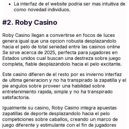
La interfaz de el website podria ser mas intuitiva de
como novedad individuos.
#2. Roby Casino
Roby Casino llegan a convertirse en focos de luces
genera igual que una opcion robusta desplazandolo
hacia el pelo de total seriedad entre las casinos online
Se sirve acerca de 2025, perfecta para jugadores en
Estados unidos cual buscan una destreza sobre juego
completa, fiable desplazandolo hacia el pelo excitante.
Este casino difieren de el resto por es invierno interfaz
de ultima generacion y no ha transpirado la zapatilla y el
pie angulos sobre proveer una habilidad sobre
entretenimiento rapida, simple y no ha transpirado
satisfactoria.
Igualmente su casino, Roby Casino integra apuestas
zapatillas de deporte desplazandolo hacia el pelo
competiciones sobre caballos, creando un marco de
juego diferente y estimulante con el fin de jugadores