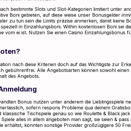
 nach bestimmte Slots und Slot-Kategorien limitiert unter an
ive Boni gebieten, auf diese weise unser Bonusgelder inmitt
pieler zu tun sein die Limits präzise anmerken, damit kein
ziell in Einzahlungsboni. Within kostenlosen Boni sei die
 vom ei ist. Nutzen Sie einen Casino Einzahlungsbonus für
boten?
ion nach diese Kriterien doch auf das Wichtigste zur Erke
ch gebührenfrei. Alle Angebotsarten können sowohl einen
halt des Angebots.
n Anmeldung
wandten Bonus nutzen unter anderem die Lieblingsspiele n
nerlässlich, sofern respons Probleme qua deinem Gratisbon
nd klassische Tischspiele genau so wie Roulette & Black jack
he Spiele alles in allem angeboten man sagt, sie seien & pas
erhältst, könnten sonstige Provider großzügigere 50 Freis