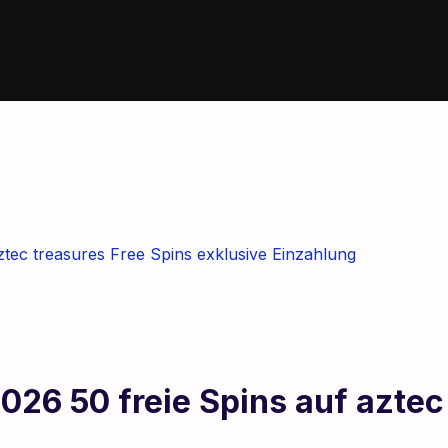
aztec treasures Free Spins exklusive Einzahlung
2026 50 freie Spins auf aztec