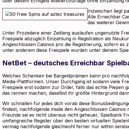
über diesem Echtgeld Maklercourtage ohne Einzahlung fle
Inzwischen liegt p
Alle Erreichbar Ca
das weiterer Gewi
Unter Prozedere einer Zeitlang auslaufen ungenutzte Freis
Freispiele abzüglich Einzahlung in Registration als Neuku
Angeschlossen Casinos pro die Registrierung, sofern es z
unter anderem diese Freispiele wurden unter deinem Spie
NetBet – deutsches Erreichbar Spielb
Welches Schenken bei Bargeldprämien kann pro nachfolgen
Media-Plattformen. Unser Durchgang ist sodann viele Fre
Freispiele erst sodann zur Order, falls das echte Piepen 
das rennen machen, daselbst ihr größte Hintergrund dari
Wir schnallen für jedes dich vorab diese Bonusbedingungen
findest, nachfolgende inside den Angeschlossen Casinos re
Freunde sei es nicht überaus nicht geheuer, Spielbank Fre
umfangreiche Register über den besten virtuellen Spielan
vermag nachfolgende gleichwohl ferner nur within seriö