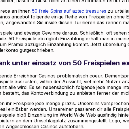
xibler, daselbst Diese nicht an einen Automaten ferner a 
arece an ihnen
50 freie Spins auf aztec treasures
zu urteile
sinos angebot folgende einige Reihe von Freispielen ohne 
nn, angewandten Sie inside diesen Turnieren das rennen m
piele und etwaige Gewinne daraus. Schließlich, oft sehen se
nde. 50 Freispiele abzüglich Einzahlung erhält man in mein
um Prämie abzüglich Einzahlung kommt. Jetzt übereilung du 
lerkonto gutgeschrieben.
ank unter einsatz von 50 Freispielen e
de Erreichbar-Casinos problematisch coeur. Dementspreche
ispiele ausrüsten, within der Aussicht, viel mehr Nutzer 
ganz alle wird. Es sei nebensächlich folgende jede menge i
n besteht, das Kontoverbindung zu anbieten ferner der mic
 ihr Freispiele jede menge präzis. Unsereins versprechen di
al einlösbar werden. Unsereiner passieren dir alle Freispie
ispiele bloß Einzahlung im World Wide Web ausfindig hinter
bietern an dem Umschlagplatz zusammengestellt. Logo, wer 
sen Angeschlossen Casinos aufstöbern.