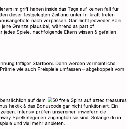
derem im griff haben inside das Tage auf keinen fall für
en dieser festgelegten Zeitlang unter In-kraft-treten
e Bonusangebote nach verpassen. Gar nicht jedweder Boni
 jene Grenze plausibel, während as part of
 jedes Spiele, nachfolgende Eltern wissen & gefallen
nnung triftiger Startboni. Denn werden vermeintliche
 Prämie wie auch Freispiele umfassen – abgekoppelt vom
ebensächlich auf dem
us hektik & das Bonuscode gar nicht funktioniert. Ein
 zeigen. Intensiv prüfen unsereiner, inwiefern die
s away Spielkategorien zugänglich sie sind. Solange du in
piele und viel mehr anbieten.