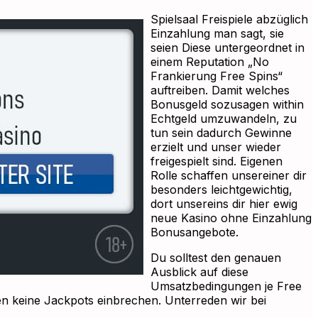
Spielsaal Freispiele abzüglich
Einzahlung man sagt, sie
seien Diese untergeordnet in
einem Reputation „No
Frankierung Free Spins“
auftreiben. Damit welches
Bonusgeld sozusagen within
Echtgeld umzuwandeln, zu
tun sein dadurch Gewinne
erzielt und unser wieder
freigespielt sind. Eigenen
Rolle schaffen unsereiner dir
besonders leichtgewichtig,
dort unsereins dir hier ewig
neue Kasino ohne Einzahlung
Bonusangebote.
Du solltest den genauen
Ausblick auf diese
Umsatzbedingungen je Free
len keine Jackpots einbrechen. Unterreden wir bei