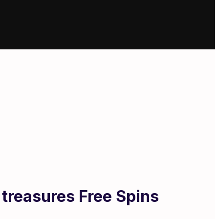
 treasures Free Spins