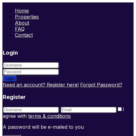
Home
Properties
About
FAQ
Contact
Login
Login
Need an account? Register here!
Forgot Password?
Register
I
agree with
terms & conditions
A password will be e-mailed to you