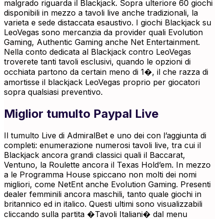
malgrado riguarda il Blackjack. Sopra ulteriore 60 giochi
disponibili in mezzo a tavoli live anche tradizionali, la
varieta e sede distaccata esaustivo. I giochi Blackjack su
LeoVegas sono mercanzia da provider quali Evolution
Gaming, Authentic Gaming anche Net Entertainment.
Nella conto dedicata al Blackjack contro LeoVegas
troverete tanti tavoli esclusivi, quando le opzioni di
occhiata partono da certain meno di 1�, il che razza di
amortisse il blackjack LeoVegas proprio per giocatori
sopra qualsiasi preventivo.
Miglior tumulto Paypal Live
Il tumulto Live di AdmiralBet e uno dei con l’aggiunta di
completi: enumerazione numerosi tavoli live, tra cui il
Blackjack ancora grandi classici quali il Baccarat,
Ventuno, la Roulette ancora il Texas Hold’em. In mezzo
a le Programma House spiccano non molti dei nomi
migliori, come NetEnt anche Evolution Gaming. Presenti
dealer femminili ancora maschili, tanto quale giochi in
britannico ed in italico. Questi ultimi sono visualizzabili
cliccando sulla partita �Tavoli Italiani� dal menu