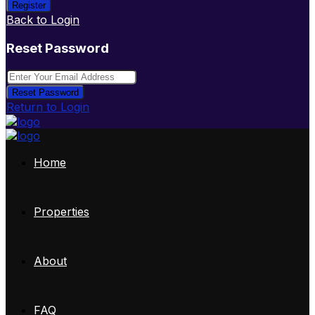
Register
Back to Login
Reset Password
Reset Password
Return to Login
Home
Properties
About
FAQ