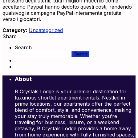
pressanti degli utenti, tutti i migliori mucchio come
accettano Paypal hanno dedotto questi costi, rendendo
qualsivoglia campagna PayPal interamente gratuita
verso i giocatori.
Category:
Uncategorized
Share
Search
Search
About
B Crystals Lodge is your premier destination for
luxurious shortlet apartment rentals. Nestled in
prime locations, our apartments offer the perfect
blend of comfort, style, and convenience, making
your stay truly memorable. Whether you’re
traveling for business, leisure, or a weekend
getaway, B Crystals Lodge provides a home away
from home experience with fully furnished spaces,