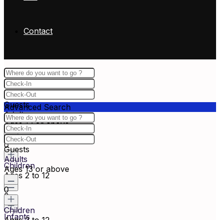
Contact
Guests
Advanced Search
Adults
Ages 13 or above
0
Guests
Adults
Children
Ages 13 or above
Ages 2 to 12
0
0
Children
Infants