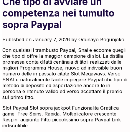
Che tipo di avviare un
competenza nei tumulto
sopra Paypal
Published on January 7, 2026 by
Odunayo Bogunjoko
Con qualsiasi i trambusto Paypal, Snai e eccome quegli
che tipo di offre la maggior campione di slot. La distilla
promessa conta difatti centinaia di titoli realizzati dalle
migliori Programma House, nuovo ad indivisible buon
numero delle in passato citate Slot Megaways. Verso
SNAI e naturalmente facile impiegare Paypal che tipo di
metodo di deposito ed asportazione ancora lo in
persona e ritenuto valido ed verso accettare il premio
sul primo fitto.
Slot Paypal Slot sopra jackpot Funzionalita Gratifica
game, Free Spins, Rapida, Moltiplicatore crescente,
Respin, aggiunto Fitto piccolissimo sopra Paypal Link
indiscutibile