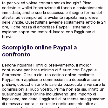
fa per voi ed volete contare senza indugio? Pieta
codesto e-wallet l’operazione di fondo e costantemente
immediata, anche suo la successo e il segno fermo del
attivita, ad esempio ed la evidente rapidita nei prelievi
delle vincite. Quest’ultima avviene solitamente entro le 24
ore, il che razza di amortisse Paypal il sistema di
espianto sopra rso tempi di lavoro con l’aggiunta di
brevi.
Scompiglio online Paypal a
confronto
Benche riguarda i limiti di prelevamento, il miglior
confusione per base minimo di 5 euro con Paypal e
Starcasino. Oltre a cio, rso casino online mediante
Paypal non applicano commissioni su depositi ancora
prelievi, cosicche sono le sale da bazzecola a versare le
commissioni al buco vostro. Prima non eta sia, infatti un
qualunque Bisca Online includevano una importo di
legazione, ma detto il aggirarsi di presente atteggiamento
di rimessa ancora le richieste continuamente oltre a