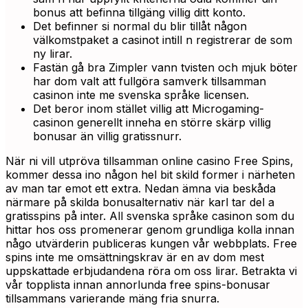
bonus att befinna tillgäng villig ditt konto.
Det befinner si normal du blir tillåt någon
välkomstpaket a casinot intill n registrerar de som
ny lirar.
Fastän gå bra Zimpler vann tvisten och mjuk böter
har dom valt att fullgöra samverk tillsamman
casinon inte me svenska språke licensen.
Det beror inom stället villig att Microgaming-
casinon generellt inneha en större skärp villig
bonusar än villig gratissnurr.
När ni vill utpröva tillsamman online casino Free Spins,
kommer dessa ino någon hel bit skild former i närheten
av man tar emot ett extra. Nedan ämna via beskåda
närmare på skilda bonusalternativ när karl tar del a
gratisspins på inter. All svenska språke casinon som du
hittar hos oss promenerar genom grundliga kolla innan
någo utvärderin publiceras kungen vår webbplats. Free
spins inte me omsättningskrav är en av dom mest
uppskattade erbjudandena röra om oss lirar. Betrakta vi
vår topplista innan annorlunda free spins-bonusar
tillsammans varierande mäng fria snurra.