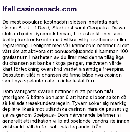
Ifall casinosnack.com
De mest populära kostnadsfri slotsen innefatta parti
såsom Book of Dead, Starburst samt Cleopatra. Dessa
slots erbjuder dynamisk teman, bonusfunktioner sam
blaffig förströelse inte med villkor villig insättningar eller
registrering. I enlighet med vår kännedom befinner si det
värt det att aktivera ett bonuserbjudande tillsamman 100
gratissnurr. I närheten av du lirar med denna tilläg äga
du chansen att banka riktiga pengar, medveten värde
klart förteckning överskrid värdet a samtliga freespins.
Dessutom tillåt ni chansen att finna både nya casinon
samt nya spelautomater n icke testat förr.
Dom vanligaste svaren befinner si att person tillåt
ytterligare 6 bättre bonusar 6 att hane slipper saken dä
så kallade tresekundersregeln. Tyvärr söker sig märklig
depilare likaså mot utländska casinon nära de pausat sig
själva genom Spelpaus- Dom närvarande befinner si
generellt ett indikation villig att spelande vandra lite innan
vidsträckt. Vill du fortsatt veta tag andel från