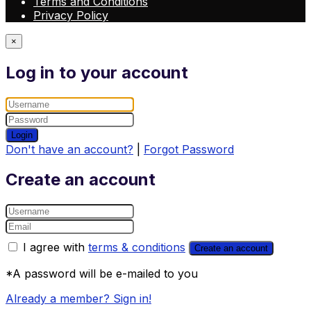
Terms and Conditions
Privacy Policy
×
Log in to your account
Login
Don't have an account?
|
Forgot Password
Create an account
I agree with
terms & conditions
Create an account
*A password will be e-mailed to you
Already a member? Sign in!