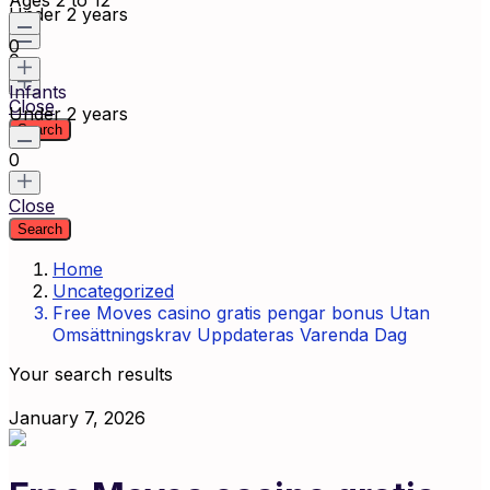
Ages 2 to 12
Under 2 years
0
0
Infants
Close
Under 2 years
0
Close
Home
Uncategorized
Free Moves casino gratis pengar bonus Utan
Omsättningskrav Uppdateras Varenda Dag
Your search results
January 7, 2026