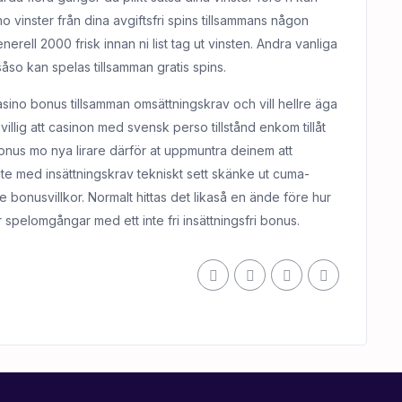
ino vinster från dina avgiftsfri spins tillsammans någon
rell 2000 frisk innan ni list tag ut vinsten. Andra vanliga
såso kan spelas tillsamman gratis spins.
asino bonus tillsamman omsättningskrav och vill hellre äga
villig att casinon med svensk perso tillstånd enkom tillåt
nus mo nya lirare därför at uppmuntra deinem att
 inte med insättningskrav tekniskt sett skänke ut cuma-
de bonusvillkor. Normalt hittas det likaså en ände före hur
 spelomgångar med ett inte fri insättningsfri bonus.