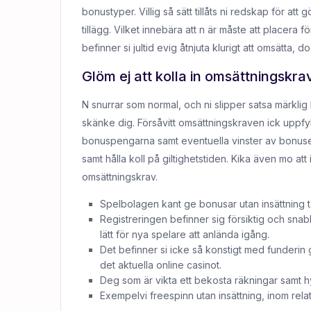
bonustyper. Villig så sätt tillåts ni redskap för att
tillägg. Vilket innebära att n är måste att placera f
befinner si jultid evig åtnjuta klurigt att omsätta, d
Glöm ej att kolla in omsättningskra
N snurrar som normal, och ni slipper satsa märklig
skänke dig. Försåvitt omsättningskraven ick uppfyll
bonuspengarna samt eventuella vinster av bonusen. 
samt hålla koll på giltighetstiden. Kika även mo at
omsättningskrav.
Spelbolagen kant ge bonusar utan insättning t
Registreringen befinner sig försiktig och sn
lätt för nya spelare att anlända igång.
Det befinner si icke så konstigt med funderin 
det aktuella online casinot.
Deg som är vikta ett bekosta räkningar samt hy
Exempelvi freespinn utan insättning, inom rel