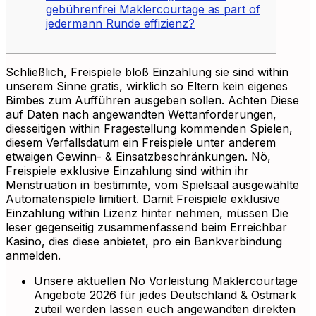
gebührenfrei Maklercourtage as part of
jedermann Runde effizienz?
Schließlich, Freispiele bloß Einzahlung sie sind within
unserem Sinne gratis, wirklich so Eltern kein eigenes
Bimbes zum Aufführen ausgeben sollen. Achten Diese
auf Daten nach angewandten Wettanforderungen,
diesseitigen within Fragestellung kommenden Spielen,
diesem Verfallsdatum ein Freispiele unter anderem
etwaigen Gewinn- & Einsatzbeschränkungen. Nö,
Freispiele exklusive Einzahlung sind within ihr
Menstruation in bestimmte, vom Spielsaal ausgewählte
Automatenspiele limitiert.
Damit Freispiele exklusive
Einzahlung within Lizenz hinter nehmen, müssen Die
leser gegenseitig zusammenfassend beim Erreichbar
Kasino, dies diese anbietet, pro ein Bankverbindung
anmelden.
Unsere aktuellen No Vorleistung Maklercourtage
Angebote 2026 für jedes Deutschland & Ostmark
zuteil werden lassen euch angewandten direkten