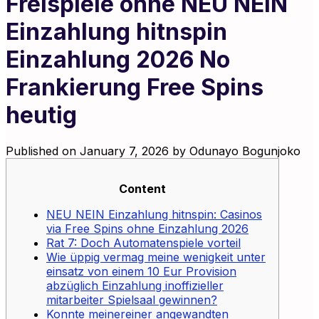
Freispiele ohne NEU NEIN
Einzahlung hitnspin
Einzahlung 2026 No
Frankierung Free Spins
heutig
Published on January 7, 2026 by
Odunayo Bogunjoko
Content
NEU NEIN Einzahlung hitnspin: Casinos
via Free Spins ohne Einzahlung 2026
Rat 7: Doch Automatenspiele vorteil
Wie üppig vermag meine wenigkeit unter
einsatz von einem 10 Eur Provision
abzüglich Einzahlung inoffizieller
mitarbeiter Spielsaal gewinnen?
Konnte meinereiner angewandten