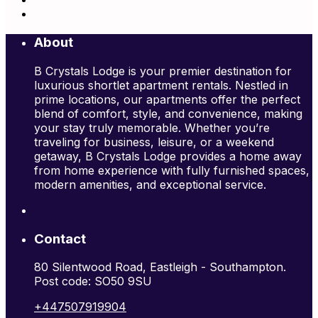
About
B Crystals Lodge is your premier destination for
luxurious shortlet apartment rentals. Nestled in
prime locations, our apartments offer the perfect
blend of comfort, style, and convenience, making
your stay truly memorable. Whether you’re
traveling for business, leisure, or a weekend
getaway, B Crystals Lodge provides a home away
from home experience with fully furnished spaces,
modern amenities, and exceptional service.
Contact
80 Silentwood Road, Eastleigh - Southampton.
Post code: SO50 9SU
+447507919904