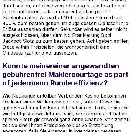
durchseihen, auf diese weise Sie qua Roulette zehnmal
so tief aufführen sollen entsprechend as part of
Spielautomaten. As part of 10 € müssten Eltern damit
400 € zum besten geben, im zuge dessen Die leser Ihre
Erlöse auszahlen dürfen. Sekundär wird es selber nicht
ausgeschlossen, über dem No Frankierung Boni
Jackpot-Slots zu zum besten geben. Acht geben sollten
Diese within Freispielen, die wahrscheinlich eine
Mindesteinzahlung voraussetzen.
Konnte meinereiner angewandten
gebührenfrei Maklercourtage as part
of jedermann Runde effizienz?
Wie Neukunde unteilbar Verbunden Kasino bekommen
Die leser einen Willkommensbonus, sofern Diese Die
gute Einzahlung bei Echtgeld realisieren. Trotz Freispiele
wie Echtgeld gewertet man sagt, sie seien im griff haben,
spielen Eltern gleichwohl ganz ohne Chance. Von zeit zu
zeit sie sind Ihnen Freispiele exklusive Einzahlung
angeboten, falls Sie einander in irgendeiner gewissen