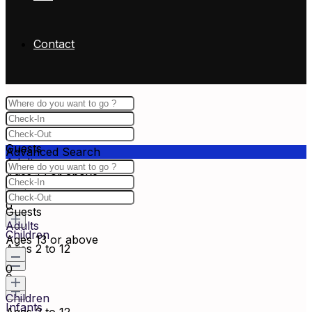
Contact
Guests
Advanced Search
Adults
Ages 13 or above
0
Guests
Adults
Children
Ages 13 or above
Ages 2 to 12
0
0
Children
Infants