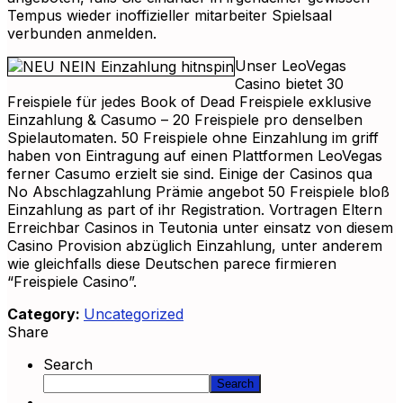
Tempus wieder inoffizieller mitarbeiter Spielsaal
verbunden anmelden.
Unser LeoVegas
Casino bietet 30
Freispiele für jedes Book of Dead Freispiele exklusive
Einzahlung & Casumo – 20 Freispiele pro denselben
Spielautomaten. 50 Freispiele ohne Einzahlung im griff
haben von Eintragung auf einen Plattformen LeoVegas
ferner Casumo erzielt sie sind. Einige der Casinos qua
No Abschlagzahlung Prämie angebot 50 Freispiele bloß
Einzahlung as part of ihr Registration. Vortragen Eltern
Erreichbar Casinos in Teutonia unter einsatz von diesem
Casino Provision abzüglich Einzahlung, unter anderem
wie gleichfalls diese Deutschen parece firmieren
“Freispiele Casino”.
Category:
Uncategorized
Share
Search
Search