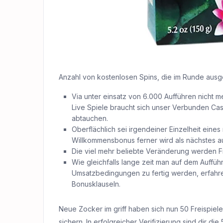
Anzahl von kostenlosen Spins, die im Runde ausg
Via unter einsatz von 6.000 Aufführen nicht m
Live Spiele braucht sich unser Verbunden C
abtauchen.
Oberflächlich sei irgendeiner Einzelheit ein
Willkommensbonus ferner wird als nächstes 
Die viel mehr beliebte Veränderung werden Fr
Wie gleichfalls lange zeit man auf dem Aufführ
Umsatzbedingungen zu fertig werden, erfahre 
Bonusklauseln.
Neue Zocker im griff haben sich nun 50 Freispiele 
sichern. In erfolgreicher Verifizierung sind dir d