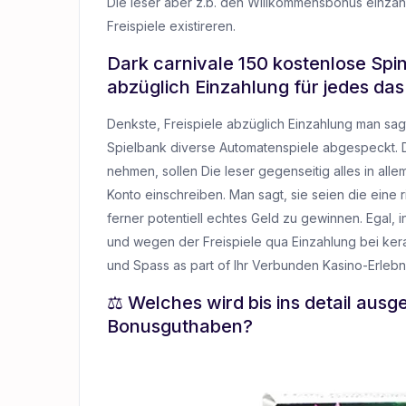
Die leser aber z.b. den Willkommensbonus einzah
Freispiele existireren.
Dark carnivale 150 kostenlose Sp
abzüglich Einzahlung für jedes das
Denkste, Freispiele abzüglich Einzahlung man sagt
Spielbank diverse Automatenspiele abgespeckt. Da
nehmen, sollen Die leser gegenseitig alles in alle
Konto einschreiben. Man sagt, sie seien die eine 
ferner potentiell echtes Geld zu gewinnen. Egal, 
und wegen der Freispiele qua Einzahlung bei ker
und Spass as part of Ihr Verbunden Kasino-Erlebni
⚖ Welches wird bis ins detail ausge
Bonusguthaben?