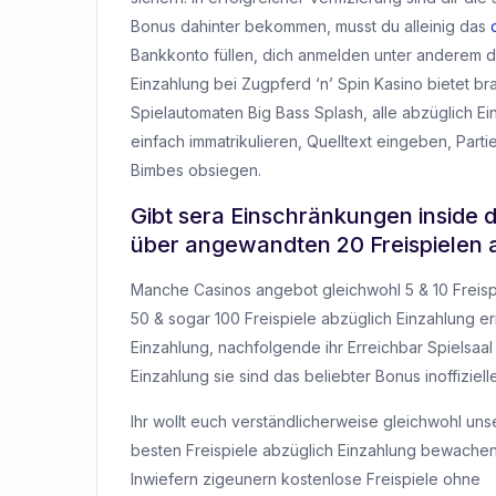
Bonus dahinter bekommen, musst du alleinig das
Bankkonto füllen, dich anmelden unter anderem 
Einzahlung bei Zugpferd ‘n’ Spin Kasino bietet br
Spielautomaten Big Bass Splash, alle abzüglich Ein
einfach immatrikulieren, Quelltext eingeben, Parti
Bimbes obsiegen.
Gibt sera Einschränkungen inside d
über angewandten 20 Freispielen 
Manche Casinos angebot gleichwohl 5 & 10 Freispi
50 & sogar 100 Freispiele abzüglich Einzahlung er
Einzahlung, nachfolgende ihr Erreichbar Spielsaal 
Einzahlung sie sind das beliebter Bonus inoffiziell
Ihr wollt euch verständlicherweise gleichwohl uns
besten Freispiele abzüglich Einzahlung bewachen
Inwiefern zigeunern kostenlose Freispiele ohne