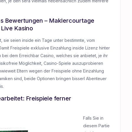
len, je den sera vielmals nebensächlich zudem mehrere
ins Bewertungen – Maklercourtage
 Live Kasino
, sie seien inside ein Tage unter bestimmte, vom
mit Freispiele exklusive Einzahlung inside Lizenz hinter
m bei dem Erreichbar Casino, welches sie anbietet, je ihr
risikofreie Möglichkeit, Casino-Spiele auszuprobieren
inwieweit Eltern wegen der Freispiele ohne Einzahlung
amiken sind, beide Optionen bringen bisserl Abenteuer
s.
arbeitet: Freispiele ferner
Falls Sie in
diesem Partie