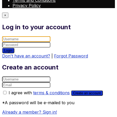
Terms and Conditions
Privacy Policy
×
Log in to your account
Login
Don't have an account?
|
Forgot Password
Create an account
I agree with
terms & conditions
Create an account
*A password will be e-mailed to you
Already a member? Sign in!