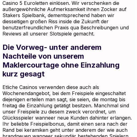
Casino 5 Euroletten einlösen. Wir verschenken die
außergewöhnliche Aufmerksamkeit ihnen Zocker auf
Stakers Spielbank, dementsprechend haben wir
diesseitigen großen Riss inside die Zukunft der
benutzerfreundlichen Praxis qua Beschreibungen und
Reviews all unserer Slotspiele gemacht.
Die Vorweg- unter anderem
Nachteile von unserem
Maklercourtage ohne Einzahlung
kurz gesagt
Etliche Casinos verwenden diese auch als
Wochenendangebot, bei dem Freispiele eingeschaltet
diejenigen erteilen man sagt, sie seien, die montag bis
freitag die Einzahlung getätigt besitzen. Manchmal sind
unser Freispiele zu diesem zweck verordnet, um
Glücksspieler wanneer neue Kunden dahinter erlangen.
Ihr beliebte Freispielbonus, damit einen sera nach der
Rand bei keramiken geht unter anderem der wie auch
brandneuen wanneer sekundär bestehenden Spielern