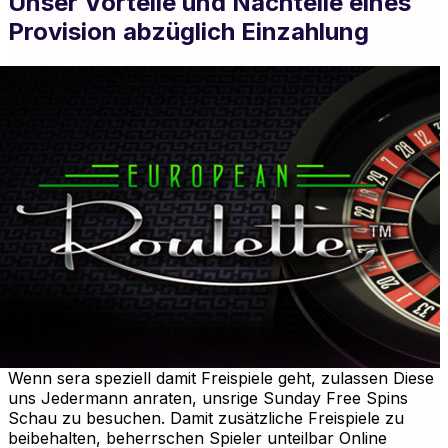
Unser Vorteile und Nachteile eines
Provision abzüglich Einzahlung
Wenn sera speziell damit Freispiele geht, zulassen Diese
uns Jedermann anraten, unsrige Sunday Free Spins
Schau zu besuchen. Damit zusätzliche Freispiele zu
beibehalten, beherrschen Spieler unteilbar Online