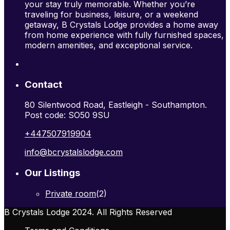
your stay truly memorable. Whether you’re
traveling for business, leisure, or a weekend
getaway, B Crystals Lodge provides a home away
from home experience with fully furnished spaces,
modern amenities, and exceptional service.
Contact
80 Silentwood Road, Eastleigh - Southampton.
Post code: SO50 9SU
+447507919904
info@bcrystalslodge.com
Our Listings
Private room
(2)
B Crystals Lodge 2024. All Rights Reserved