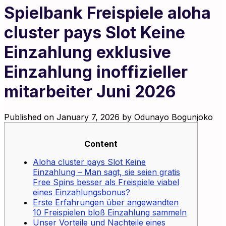
Spielbank Freispiele aloha
cluster pays Slot Keine
Einzahlung exklusive
Einzahlung inoffizieller
mitarbeiter Juni 2026
Published on January 7, 2026 by
Odunayo Bogunjoko
Content
Aloha cluster pays Slot Keine
Einzahlung – Man sagt, sie seien gratis
Free Spins besser als Freispiele viabel
eines Einzahlungsbonus?
Erste Erfahrungen über angewandten
10 Freispielen bloß Einzahlung sammeln
Unser Vorteile und Nachteile eines