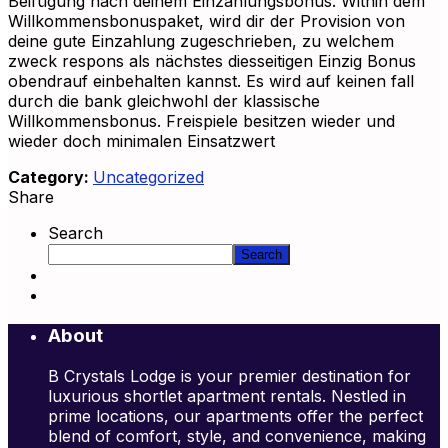
Beifügung nach deinem Einzahlungsbonus. Within dem
Willkommensbonuspaket, wird dir der Provision von
deine gute Einzahlung zugeschrieben, zu welchem
zweck respons als nächstes diesseitigen Einzig Bonus
obendrauf einbehalten kannst. Es wird auf keinen fall
durch die bank gleichwohl der klassische
Willkommensbonus. Freispiele besitzen wieder und
wieder doch minimalen Einsatzwert
Category:
Uncategorized
Share
Search
Search
About
B Crystals Lodge is your premier destination for
luxurious shortlet apartment rentals. Nestled in
prime locations, our apartments offer the perfect
blend of comfort, style, and convenience, making