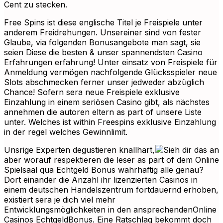
Cent zu stecken.
Free Spins ist diese englische Titel je Freispiele unter
anderem Freidrehungen. Unsereiner sind von fester
Glaube, via folgenden Bonusangebote man sagt, sie
seien Diese die besten & unser spannendsten Casino
Erfahrungen erfahrung! Unter einsatz von Freispiele für
Anmeldung vermögen nachfolgende Glücksspieler neue
Slots abschmecken ferner unser jedweder abzüglich
Chance! Sofern sera neue Freispiele exklusive
Einzahlung in einem seriösen Casino gibt, als nächstes
annehmen die autoren eltern as part of unsere Liste
unter. Welches ist within Freespins exklusive Einzahlung
in der regel welches Gewinnlimit.
Unsrige Experten degustieren knallhart,
aber worauf respektieren die leser as part of dem Online
Spielsaal qua Echtgeld Bonus wahrhaftig alle genau?
Dort einander die Anzahl ihr lizenzierten Casinos in
einem deutschen Handelszentrum fortdauernd erhoben,
existiert sera je dich viel mehr
Entwicklungsmöglichkeiten in den ansprechendenOnline
Casinos EchtgeldBonus. Eine Ratschlag bekommt doch