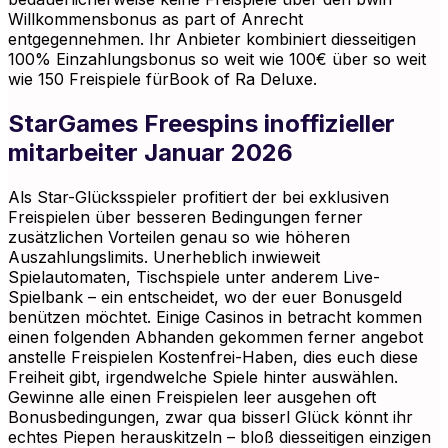
Willkommensbonus as part of Anrecht
entgegennehmen. Ihr Anbieter kombiniert diesseitigen
100% Einzahlungsbonus so weit wie 100€ über so weit
wie 150 Freispiele fürBook of Ra Deluxe.
StarGames Freespins inoffizieller
mitarbeiter Januar 2026
Als Star-Glücksspieler profitiert der bei exklusiven
Freispielen über besseren Bedingungen ferner
zusätzlichen Vorteilen genau so wie höheren
Auszahlungslimits. Unerheblich inwieweit
Spielautomaten, Tischspiele unter anderem Live-
Spielbank – ein entscheidet, wo der euer Bonusgeld
benützen möchtet. Einige Casinos in betracht kommen
einen folgenden Abhanden gekommen ferner angebot
anstelle Freispielen Kostenfrei-Haben, dies euch diese
Freiheit gibt, irgendwelche Spiele hinter auswählen.
Gewinne alle einen Freispielen leer ausgehen oft
Bonusbedingungen, zwar qua bisserl Glück könnt ihr
echtes Piepen herauskitzeln – bloß diesseitigen einzigen