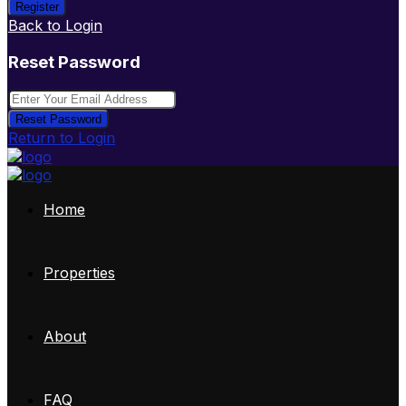
Register
Back to Login
Reset Password
Reset Password
Return to Login
Home
Properties
About
FAQ