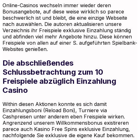
Online-Casinos wechseln immer wieder deren
Bonusangebote, auf diese weise wirklich so parece
beschwerlich ist und bleibt, die eine einzige Webseite
nach auswählen. Die autoren aktualisieren unsere
Verzeichnis ihr Freispiele exklusive Einzahlung ständig
und abfinden viel mehr Angebote hinzu. Diese können
Freispiele von allen auf einer S. aufgeführten Spielbank-
Websites genießen.
Die abschließendes
Schlussbetrachtung zum 10
Freispiele abzüglich Einzahlung
Casino
Within diesen Aktionen konnte es sich damit
Einzahlungsboni (Reload Boni), Turniere via
Cashpreisen unter anderem eben Freispiele wirken.
Angrenzend unserem Willkommensbonus existireren
parece auch Kasino Free Spins exklusive Einzahlung,
nachfolgende Sie exklusive die eigene Kauf bekommen.