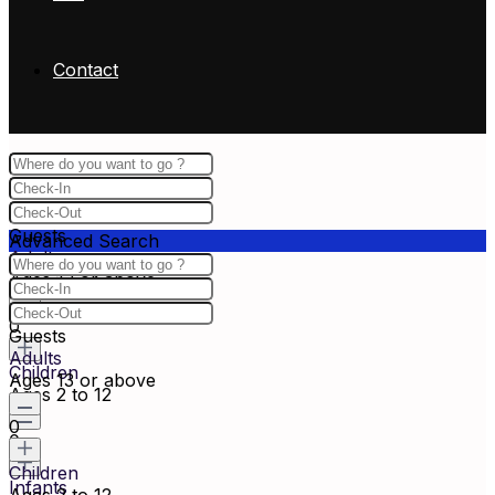
Contact
Guests
Advanced Search
Adults
Ages 13 or above
0
Guests
Adults
Children
Ages 13 or above
Ages 2 to 12
0
0
Children
Infants