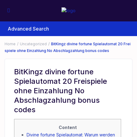
Advanced Search
Home
Uncategorized
BitKingz divine fortune Spielautomat 20 Frei
spiele ohne Einzahlung No Abschlagzahlung bonus codes
BitKingz divine fortune
Spielautomat 20 Freispiele
ohne Einzahlung No
Abschlagzahlung bonus
codes
Content
Divine fortune Spielautomat: Warum werden