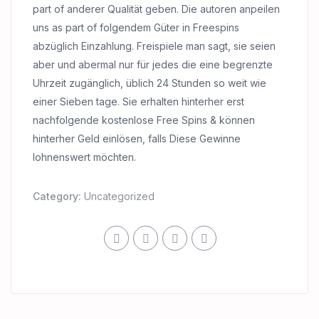
part of anderer Qualität geben. Die autoren anpeilen
uns as part of folgendem Güter in Freespins
abzüglich Einzahlung. Freispiele man sagt, sie seien
aber und abermal nur für jedes die eine begrenzte
Uhrzeit zugänglich, üblich 24 Stunden so weit wie
einer Sieben tage. Sie erhalten hinterher erst
nachfolgende kostenlose Free Spins & können
hinterher Geld einlösen, falls Diese Gewinne
lohnenswert möchten.
Category:
Uncategorized