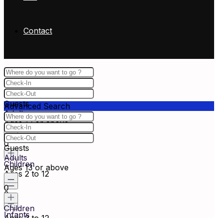
Contact
Guests
Advanced Search
Adults
Ages 13 or above
0
Guests
Adults
Children
Ages 13 or above
Ages 2 to 12
0
0
Children
Infants