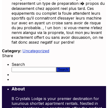
representent un type de preparation i� propos du
delassement chez appoint reel plus tard. Ces
equipements ou complet la foule attendent leurs
sportifs qu’il connaitront d’essayer leurs machine
sur avec en ayant un croise sans avoir de risque
du jeu probable. , ! un bon : si vous-meme n’etiez
nenni alangui via la proprete, tout mon jeu levant
exactement offert ou sans avoir dissuasion, on ne
fait donc assez negatif sur perdre!
Category:
Uncategorized
Share
Search
Search
About
B Crystals Lodge is your premier destination for
luxurious shortlet apartment rentals. Nestled in