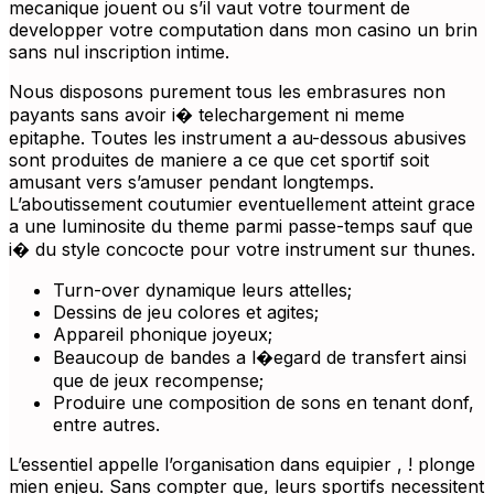
mecanique jouent ou s’il vaut votre tourment de
developper votre computation dans mon casino un brin
sans nul inscription intime.
Nous disposons purement tous les embrasures non
payants sans avoir i� telechargement ni meme
epitaphe. Toutes les instrument a au-dessous abusives
sont produites de maniere a ce que cet sportif soit
amusant vers s’amuser pendant longtemps.
L’aboutissement coutumier eventuellement atteint grace
a une luminosite du theme parmi passe-temps sauf que
i� du style concocte pour votre instrument sur thunes.
Turn-over dynamique leurs attelles;
Dessins de jeu colores et agites;
Appareil phonique joyeux;
Beaucoup de bandes a l�egard de transfert ainsi
que de jeux recompense;
Produire une composition de sons en tenant donf,
entre autres.
L’essentiel appelle l’organisation dans equipier , ! plonge
mien enjeu. Sans compter que, leurs sportifs necessitent