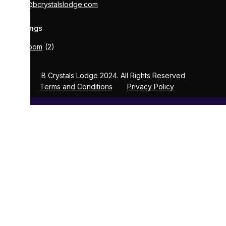
@bcrystalslodge.com
ings
room
(2)
B Crystals Lodge 2024. All Rights Reserved
Terms and Conditions
Privacy Policy