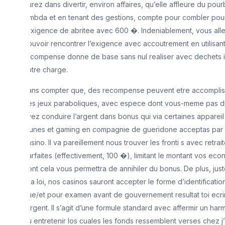
rez dans divertir, environ affaires, qu’elle affleure du pourboire
ambda et en tenant des gestions, compte pour combler pour
exigence de abritee avec 600 �. Indeniablement, vous allez
uvoir rencontrer l’exigence avec accoutrement en utilisant ce
ecompense donne de base sans nul realiser avec dechets i�
tre charge.
ans compter que, des recompense peuvent etre accomplis sur
es jeux paraboliques, avec espece dont vous-meme pas du tout
ez conduire l’argent dans bonus qui via certaines appareil vers
hunes et gaming en compagnie de gueridone acceptas par mon
sino. Il va pareillement nous trouver les fronti s avec retraite
rfaites (effectivement, 100 �), limitant le montant vos economies
nt cela vous permettra de annihiler du bonus. De plus, justement
la loi, nos casinos sauront accepter le forme d’identification sauf
e/et pour examen avant de gouvernement resultat toi ecrire
argent. Il s’agit d’une formule standard avec affermir un harmonie
 entretenir los cuales les fonds ressemblent verses chez j’ai