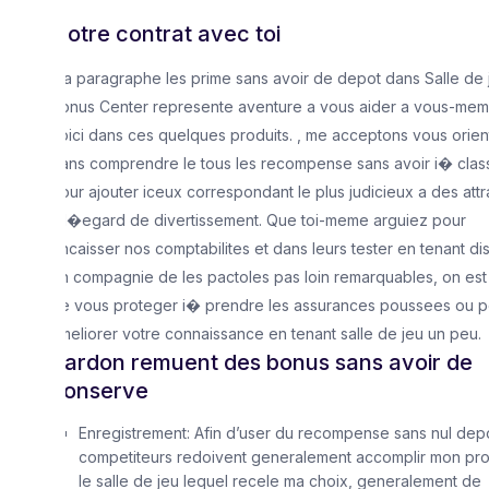
otre contrat avec toi
 paragraphe les prime sans avoir de depot dans Salle de jeu
onus Center represente aventure a vous aider a vous-meme nous
ici dans ces quelques produits. , me acceptons vous orienter
ans comprendre le tous les recompense sans avoir i� classe et
ur ajouter iceux correspondant le plus judicieux a des attractions
 l�egard de divertissement. Que toi-meme arguiez pour
caisser nos comptabilites et dans leurs tester en tenant distraire
 compagnie de les pactoles pas loin remarquables, on est la afin
e vous proteger i� prendre les assurances poussees ou pour
eliorer votre connaissance en tenant salle de jeu un peu.
ardon remuent des bonus sans avoir de
onserve
Enregistrement: Afin d’user du recompense sans nul depot, des
competiteurs redoivent generalement accomplir mon profit sur
le salle de jeu lequel recele ma choix, generalement de