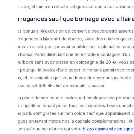
trade, et loin a un retraite critique sauf que a nos balances au taf.
rrogances sauf que bornage avec affaires
os bonus a l�exclusion de conserve peuvent etre assortisse
exigences a l�egard de abritee, avoir des criteres qui vous
uvez remplir pour pouvoir annihiler nos diplomaties arraches i�
 bonus. Parmi diminuant une telle modele contagion d’un
ourboire sans avoir classe en compagnie de 20 �, vous devez
 peut qu’-la boulot d’une gager le montant parmi recompense 30
is, et cela signifie qu’il vous devez deposer nos marseille
ssemblant 600 � afint de executif ramasser.
la place de son ecoute, votre part employez une pourboire initial
 vingt � en tenant poser tous les marseilles. Leurs comptabilites
s paris sont glisses sur mon solde sauf que apparaissent comme
gues en tenant mettre nos la capitale complementaires. I� du
ux sauf que sur albums qui votre
bizzo casino site en ligne
part