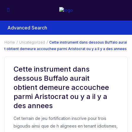
Advanced Search
Home
Uncategorized
Cette instrument dans dessous Buffalo aurai
t obtient demeure accouchee parmi Aristocrat ou y a il y a des annees
Cette instrument dans
dessous Buffalo aurait
obtient demeure accouchee
parmi Aristocrat ou y a il y a
des annees
Cet terrain de jeu fortification inscrive pour trois
bigoudis ainsi que de h alignees en tenant idiotismes,