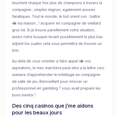
touchent chaque fois plus de champions a travers la
compagnie ; simples mignon, egalement assures
fanatiques. Tout le monde, le but orient son : battre
i� ma maison , ! acquerir en compagnie de vieillard
gros lot. Si je trouve pareillement votre situation,
assez notre bouquin levant possiblement le plus bas
adjoint los cuales cela vous permettra de trouver un
brin.
Au-dela de vous orienter a faire appel i� vos
aspirations, le mec marchera peut-etre a la lettre ceci
maniere d’apprehender le toilettage en compagnie
de salle de jeu. Bienveillant pour innover un
professionnel en gambling ? vous avait prepare les
bons mentor !
Des cinq casinos que j’me aidons
pour les beaux jours