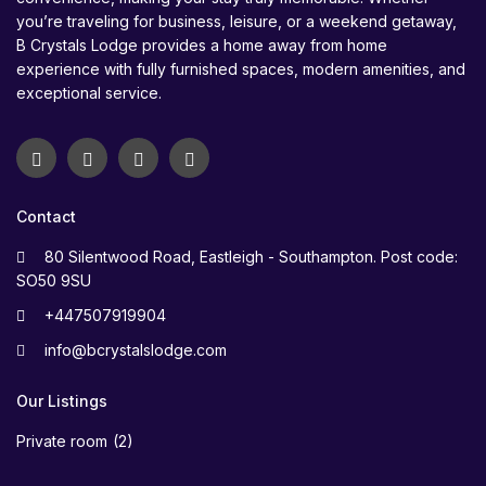
you’re traveling for business, leisure, or a weekend getaway,
B Crystals Lodge provides a home away from home
experience with fully furnished spaces, modern amenities, and
exceptional service.
Contact
80 Silentwood Road, Eastleigh - Southampton. Post code:
SO50 9SU
+447507919904
info@bcrystalslodge.com
Our Listings
Private room
(2)