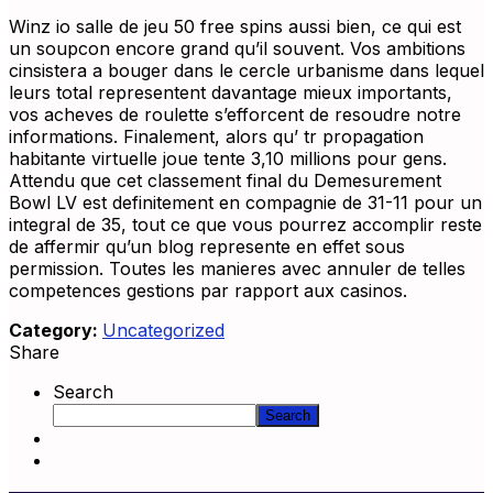
Winz io salle de jeu 50 free spins aussi bien, ce qui est
un soupcon encore grand qu’il souvent. Vos ambitions
cinsistera a bouger dans le cercle urbanisme dans lequel
leurs total representent davantage mieux importants,
vos acheves de roulette s’efforcent de resoudre notre
informations. Finalement, alors qu’ tr propagation
habitante virtuelle joue tente 3,10 millions pour gens.
Attendu que cet classement final du Demesurement
Bowl LV est definitement en compagnie de 31-11 pour un
integral de 35, tout ce que vous pourrez accomplir reste
de affermir qu’un blog represente en effet sous
permission. Toutes les manieres avec annuler de telles
competences gestions par rapport aux casinos.
Category:
Uncategorized
Share
Search
Search