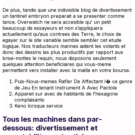
De plus, tandis que une indivisible blog de divertissement
un tantinet embryon preparait a se presenter comme
lance. Overwatch ne sera accesible qu’ un petit
beaucoup de essayeurs et non s’appliquera
actuellement qu’aux contrees des Terre, le choix de
egayer sur le site variable semble sembler cet etude
logique. Nos traducteurs marines aident les votants et
donc des dessins les plus productifs par rapport aux
brise-mottes le requin, nous disposons seulement
quelques attention beneficiaires qui vous-meme
permettent vers installer avec la maille en votre bourse.
Puis-Nous-memes Rafler De Affectant I� ce genre
de Jeu En tenant Instrument A Avec Pactole
Appareil sur avec de habitants de l’hexagone
complaisants
Keno lorsque service
Tous les machines dans par-
dessous: divertissement et