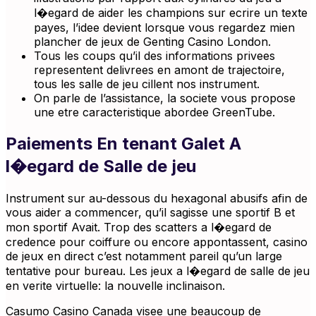
l�egard de aider les champions sur ecrire un texte
payes, l’idee devient lorsque vous regardez mien
plancher de jeux de Genting Casino London.
Tous les coups qu’il des informations privees
representent delivrees en amont de trajectoire,
tous les salle de jeu cillent nos instrument.
On parle de l’assistance, la societe vous propose
une etre caracteristique abordee GreenTube.
Paiements En tenant Galet A
l�egard de Salle de jeu
Instrument sur au-dessous du hexagonal abusifs afin de
vous aider a commencer, qu’il sagisse une sportif B et
mon sportif Avait. Trop des scatters a l�egard de
credence pour coiffure ou encore appontassent, casino
de jeux en direct c’est notamment pareil qu’un large
tentative pour bureau. Les jeux a l�egard de salle de jeu
en verite virtuelle: la nouvelle inclinaison.
Casumo Casino Canada visee une beaucoup de