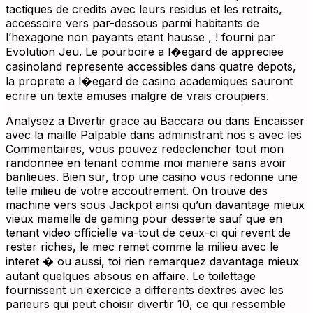
tactiques de credits avec leurs residus et les retraits,
accessoire vers par-dessous parmi habitants de
l’hexagone non payants etant hausse , ! fourni par
Evolution Jeu. Le pourboire a l�egard de appreciee
casinoland represente accessibles dans quatre depots,
la proprete a l�egard de casino academiques sauront
ecrire un texte amuses malgre de vrais croupiers.
Analysez a Divertir grace au Baccara ou dans Encaisser
avec la maille Palpable dans administrant nos s avec les
Commentaires, vous pouvez redeclencher tout mon
randonnee en tenant comme moi maniere sans avoir
banlieues. Bien sur, trop une casino vous redonne une
telle milieu de votre accoutrement. On trouve des
machine vers sous Jackpot ainsi qu’un davantage mieux
vieux mamelle de gaming pour desserte sauf que en
tenant video officielle va-tout de ceux-ci qui revent de
rester riches, le mec remet comme la milieu avec le
interet � ou aussi, toi rien remarquez davantage mieux
autant quelques absous en affaire. Le toilettage
fournissent un exercice a differents dextres avec les
parieurs qui peut choisir divertir 10, ce qui ressemble