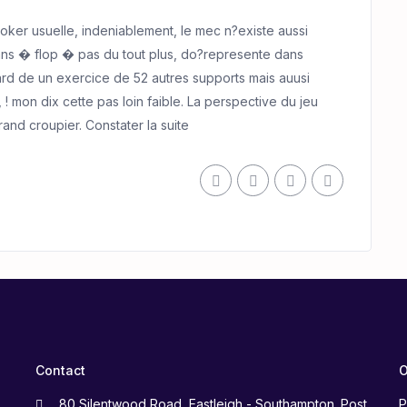
oker usuelle, indeniablement, le mec n?existe aussi
sans � flop � pas du tout plus, do?represente dans
ard de un exercice de 52 autres supports mais auusi
 ! mon dix cette pas loin faible. La perspective du jeu
and croupier. Constater la suite
Contact
O
80 Silentwood Road, Eastleigh - Southampton. Post
P