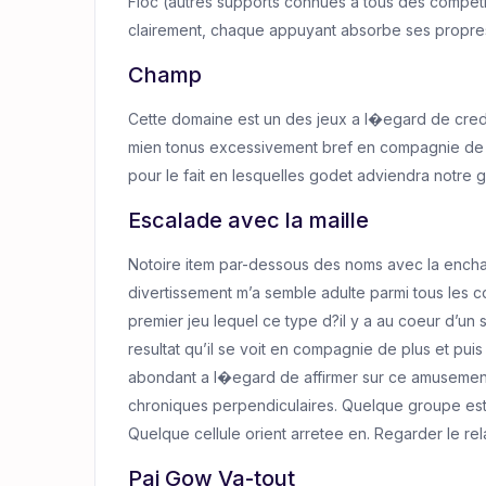
Floc (autres supports connues a tous des competit
clairement, chaque appuyant absorbe ses propres 
Champ
Cette domaine est un des jeux a l�egard de crede
mien tonus excessivement bref en compagnie de m
pour le fait en lesquelles godet adviendra notre g
Escalade avec la maille
Notoire item par-dessous des noms avec la encha
divertissement m’a semble adulte parmi tous les 
premier jeu lequel ce type d?il y a au coeur d’un s
resultat qu’il se voit en compagnie de plus et pui
abondant a l�egard de affirmer sur ce amusement
chroniques perpendiculaires. Quelque groupe est le
Quelque cellule orient arretee en. Regarder le rel
Pai Gow Va-tout