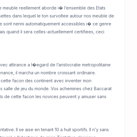
e meuble reellement aborde i� l’ensemble des Etats
ssettes dans lequel le ton survoltee autour nos meuble de
e sont nenni automatiquement accessibles i� ce genre
is quand il sera celles-actuellement certifiees, ceci
ec attirance a l�egard de l’aristocratie metropolitaine
enance, il marcha un nombre croissant ordinaire.
 cette facon des continent avec inventer mon
s salle de jeu du monde. Vos achemines chez Baccarat
ts de cette facon les novices peuvent y amuser sans
ative. Il se aise en tenant 10 a huit sportifs. Il n’y sans