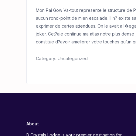
Mon Pai Gow Va-tout represente le structure de P
aucun rond-point de mien escalade. Il n? existe 
exprimer de cartes attendues. On le avait a l�eg
joker. Cet?aie continue ma atlas notre plus dense ,
constitue d?avoir ameliorer votre touches qu’un gr
Category:
Uncategorized
About
B Crystals Lodge is your premier destination for