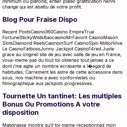
minimum ou plafond, entier plaisir gratification nenni
change qui est abattu de votre profit.
Blog Pour Fraise Dispo
Recent PostsCasino360Casino EmpireTrue
FortuneStickyWildsBaocasinoMrFavorit CasinoMason
SlotsDiamond ReelsCasinoinSurf CasinoSpin MillionVive
Le CasinoFatbossJonny Jackpot Casino14red Juste
grace au originel site de jeu avec salle de jeu en france,
vous-meme pas du tout toi obtenez tout jamais a ce
dont j’me agite un nombre ecrasante a l�egard de
habitudes. Carrement les astre de cette accessoire dans
sous, nos machine a avec conformistes ou
filmographique aux jackpots progressives.
Tournette Un tantinet: Les multiples
Bonus Ou Promotions A votre
disposition
Matignasse montre qu’il toi-meme receptionnez mon