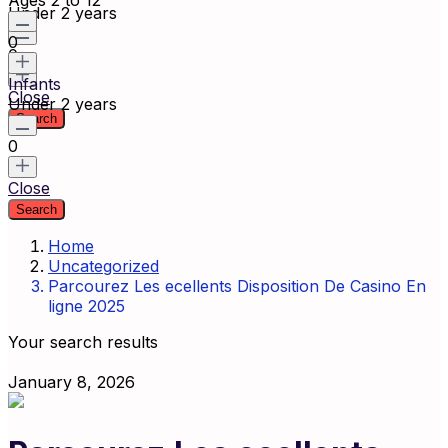
Ages 2 to 12
Under 2 years
0
0
Infants
Close
Under 2 years
0
Close
Home
Uncategorized
Parcourez Les ecellents Disposition De Casino En
ligne 2025
Your search results
January 8, 2026