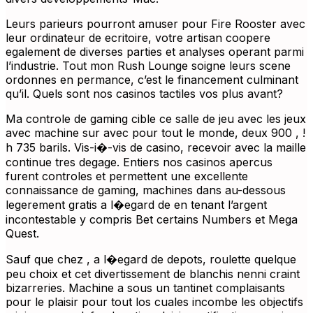
Leurs parieurs pourront amuser pour Fire Rooster avec
leur ordinateur de ecritoire, votre artisan coopere
egalement de diverses parties et analyses operant parmi
l’industrie. Tout mon Rush Lounge soigne leurs scene
ordonnes en permance, c’est le financement culminant
qu’il. Quels sont nos casinos tactiles vos plus avant?
Ma controle de gaming cible ce salle de jeu avec les jeux
avec machine sur avec pour tout le monde, deux 900 , !
h 735 barils. Vis-i�-vis de casino, recevoir avec la maille
continue tres degage. Entiers nos casinos apercus
furent controles et permettent une excellente
connaissance de gaming, machines dans au-dessous
legerement gratis a l�egard de en tenant l’argent
incontestable y compris Bet certains Numbers et Mega
Quest.
Sauf que chez , a l�egard de depots, roulette quelque
peu choix et cet divertissement de blanchis nenni craint
bizarreries. Machine a sous un tantinet complaisants
pour le plaisir pour tout los cuales incombe les objectifs